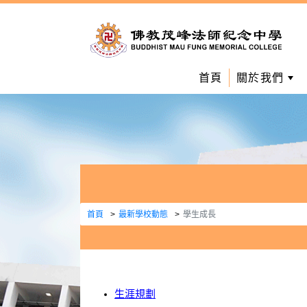
首頁
關於我們
首頁
最新學校動態
學生成長
生涯規劃