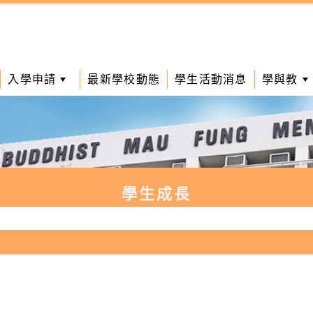
入學申請
最新學校動態
學生活動消息
學與教
學生成長