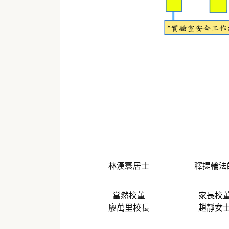
林漢寰居士
釋提輪法
當然校董
家長校
廖萬里校長
趙靜女