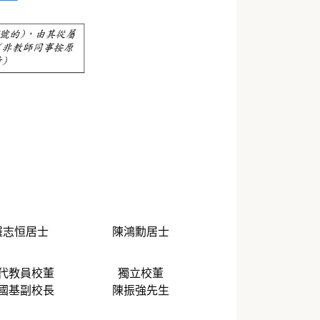
羅志恒居士
陳鴻勳居士
代教員校董
獨立校董
國基副校長
陳振強先生