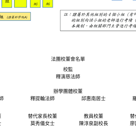
法團校董會名單
校監
釋演慈法師
辦學團體校董
師
釋提輪法師
邱惠南居士
董
替代家長校董
教員校董
替
士
莫秀儀女士
陳淳泉副校長
廖