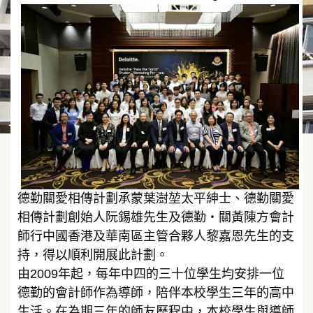
德勤關愛相傳計劃承蒙葉澍堃太平紳士、德勤關愛
相傳計劃創始人阮錫雄先生及德勤‧關黃陳方會計
師行中國香港及華南區主管合夥人黎嘉恩先生的支
持，得以順利開展此計劃。
由2009年起，每年中四的三十位學生均安排一位
德勤的會計師作為導師，陪伴本校學生三年的高中
生活。在為期三年的師友歷程中，本校學生與導師