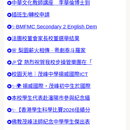
中華文化教師講座 李華倫博士到
插班生/轉校申請
✨BMFMC Secondary 2 English Dem
法團校董會家長校董選舉結果
🌸 梨園薪火相傳 · 粵劇泰斗羅家
🎉🏆 熱烈祝賀我校步操管樂團在「
校園天地｜茂峰中學揚威國際ICT
✨🌍 揚威國際，茂峰初中生於國際
本校學生代表赴瀋陽市參與紀念緬
✨【香港學生科學比賽2026佳績分
佛教茂峰法師紀念中學學生傑出表