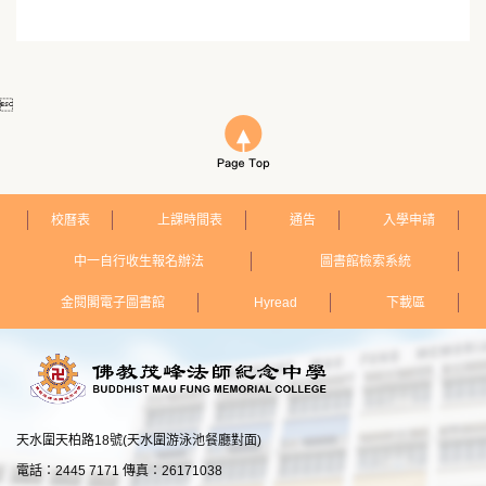

校曆表
上課時間表
通告
入學申請
中一自行收生報名辦法
圖書館檢索系統
金閱閣電子圖書館
Hyread
下載區
天水圍天柏路18號(天水圍游泳池餐廳對面)
電話：2445 7171 傳真：26171038