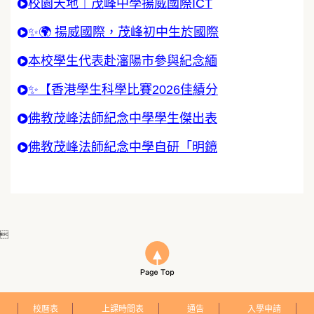
校園天地｜茂峰中學揚威國際ICT
✨🌍 揚威國際，茂峰初中生於國際
本校學生代表赴瀋陽市參與紀念緬
✨【香港學生科學比賽2026佳績分
佛教茂峰法師紀念中學學生傑出表
佛教茂峰法師紀念中學自研「明鏡

校曆表
上課時間表
通告
入學申請