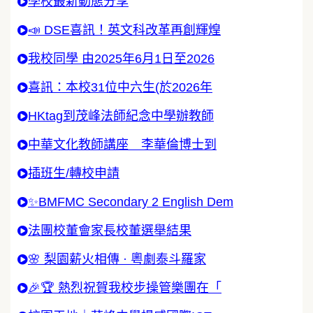
學校最新動態分享
📣 DSE喜訊！英文科改革再創輝煌
我校同學 由2025年6月1日至2026
喜訊：本校31位中六生(於2026年
HKtag到茂峰法師紀念中學辦教師
中華文化教師講座 李華倫博士到
插班生/轉校申請
✨BMFMC Secondary 2 English Dem
法團校董會家長校董選舉結果
🌸 梨園薪火相傳 · 粵劇泰斗羅家
🎉🏆 熱烈祝賀我校步操管樂團在「