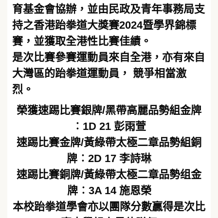
育基金會協辦，並由民政及青年事務局支
持之香港跆拳道大獎賽2024暨學界錦標
賽，並獲取全港性比賽佳績。
是次比賽參賽運動員來自全港，亦有來自
大灣區的跆拳道運動員， 競爭相當激
烈。
榮獲速踢比賽銀牌/黑帶高麗品勢組金牌
︰1D 21 彭雨萱
速踢比賽金牌/黃綠帶太極二章品勢組銅
牌︰2D 17 李詩琳
速踢比賽銅牌/黃綠帶太極二章品勢组金
牌︰3A 14 施恩榮
本校跆拳道學會亦以團隊分數贏得是次比