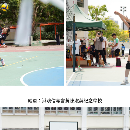
殿軍：港澳信義會黃陳淑英紀念學校