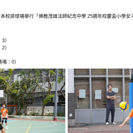
在本校排球場舉行「佛教茂峰法師紀念中學 25週年校慶盃小學
：3）
：2）
勝場：0）