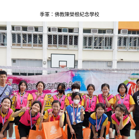
季軍：佛教陳榮根紀念學校