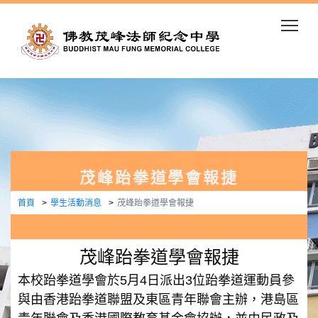
Togg
茂峰跆拳道學會報捷
首頁
學生活動消息
茂峰跆拳道學會報捷
茂峰跆拳道學會報捷
本校跆拳道學會於5月4日派出3位跆拳道運動員參
與由香港跆拳道聯盟及東區青年聯會主辦，港島區