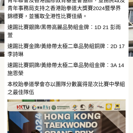
青年聯會及香港國際教育基金會協辦，並由民政及
青年事務局支持之香港跆拳道大獎賽2024暨學界
錦標賽，並獲取全港性比賽佳績。
速踢比賽銀牌/黑帶高麗品勢組金牌︰1D 21 彭雨
萱
速踢比賽金牌/黃綠帶太極二章品勢組銅牌︰2D 17
李詩琳
速踢比賽銅牌/黃綠帶太極二章品勢组金牌︰3A 14
施恩榮
本校跆拳道學會亦以團隊分數贏得是次比賽中學組
之最佳隊伍