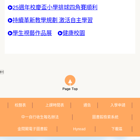
25週年校慶盃小學排球四角賽順利
持續革新教學規劃 激活自主學習
學生視藝作品展
健康校園

校曆表
上課時間表
通告
入學申請
中一自行收生報名辦法
圖書館檢索系統
金閱閣電子圖書館
Hyread
下載區