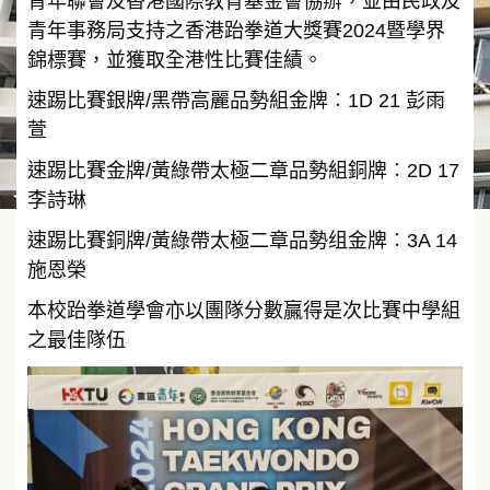
青年聯會及香港國際教育基金會協辦，並由民政及
青年事務局支持之香港跆拳道大獎賽2024暨學界
錦標賽，並獲取全港性比賽佳績。
速踢比賽銀牌/黑帶高麗品勢組金牌︰1D 21 彭雨
萱
速踢比賽金牌/黃綠帶太極二章品勢組銅牌︰2D 17
李詩琳
速踢比賽銅牌/黃綠帶太極二章品勢组金牌︰3A 14
施恩榮
本校跆拳道學會亦以團隊分數贏得是次比賽中學組
之最佳隊伍