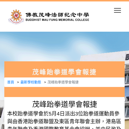
Togg
茂峰跆拳道學會報捷
首頁
最新學校動態
茂峰跆拳道學會報捷
茂峰跆拳道學會報捷
本校跆拳道學會於5月4日派出3位跆拳道運動員參
與由香港跆拳道聯盟及東區青年聯會主辦，港島區