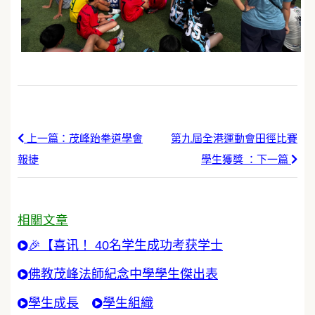
上一篇：茂峰跆拳道學會
第九屆全港運動會田徑比賽
報捷
學生獲獎 ：下一篇
相關文章
🎉【喜讯！ 40名学生成功考获学士
佛教茂峰法師紀念中學學生傑出表
學生成長
學生組織