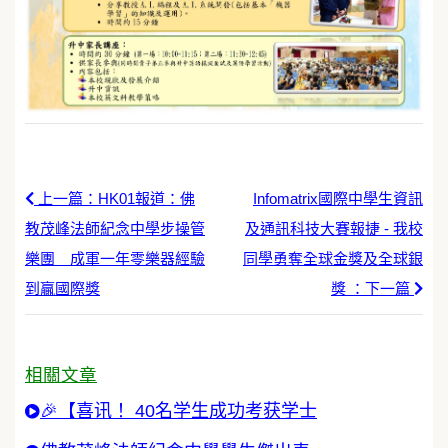
上一篇：HK01報道：佛
Infomatrix國際中學生資訊
教茂峰法師紀念中學步操管
及通訊科技大賽報捷 - 我校
樂團 成軍一年零樂器經驗
同學勇奪全球金獎及全球銀
到贏國際獎
獎 ：下一篇
相關文章
🎉【喜讯！ 40名学生成功考获学士