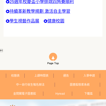
25週年校慶盃小學排球四角賽順利
持續革新教學規劃 激活自主學習
學生視藝作品展
健康校園

校曆表
上課時間表
通告
入學申請
中一自行收生報名辦法
圖書館檢索系統
金閱閣電子圖書館
Hyread
下載區