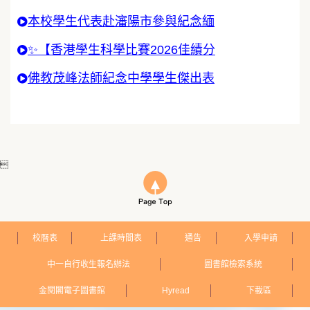
本校學生代表赴瀋陽市參與紀念緬
✨【香港學生科學比賽2026佳績分
佛教茂峰法師紀念中學學生傑出表

校曆表
上課時間表
通告
入學申請
中一自行收生報名辦法
圖書館檢索系統
金閱閣電子圖書館
Hyread
下載區