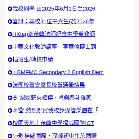
我校同學 由2025年6月1日至2026
喜訊：本校31位中六生(於2026年
HKtag到茂峰法師紀念中學辦教師
中華文化教師講座 李華倫博士到
插班生/轉校申請
✨BMFMC Secondary 2 English Dem
法團校董會家長校董選舉結果
🌸 梨園薪火相傳 · 粵劇泰斗羅家
🎉🏆 熱烈祝賀我校步操管樂團在「
校園天地｜茂峰中學揚威國際ICT
✨🌍 揚威國際，茂峰初中生於國際