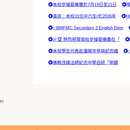
本校步操管樂團於7月19日至21日
喜訊：本校31位中六生(於2026年
H
✨BMFMC Secondary 2 English Dem
🎉🏆 熱烈祝賀我校步操管樂團在「
本校學生代表赴瀋陽市參與紀念緬
佛教茂峰法師紀念中學自研「明鏡
