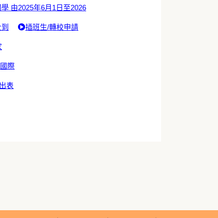
學 由2025年6月1日至2026
士到
插班生/轉校申請
家
於國際
出表