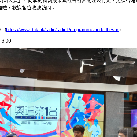
會創新大賞」。同學的科創成果獲社會各界關注及肯定，更獲香
經驗，歡迎各位收聽訪問。
 (
https://www.rthk.hk/radio/radio1/programme/underthesun
)
6:00