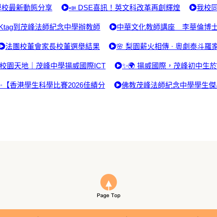
學校最新動態分享
📣 DSE喜訊！英文科改革再創輝煌
我校同
Ktag到茂峰法師紀念中學辦教師
中華文化教師講座 李華倫博
法團校董會家長校董選舉結果
🌸 梨園薪火相傳 · 粵劇泰斗羅
校園天地｜茂峰中學揚威國際ICT
✨🌍 揚威國際，茂峰初中生
✨【香港學生科學比賽2026佳績分
佛教茂峰法師紀念中學學生傑