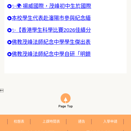
✨🌍 揚威國際，茂峰初中生於國際
本校學生代表赴瀋陽市參與紀念緬
✨【香港學生科學比賽2026佳績分
佛教茂峰法師紀念中學學生傑出表
佛教茂峰法師紀念中學自研「明鏡

校曆表
上課時間表
通告
入學申請