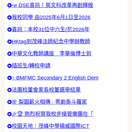
📣 DSE喜訊！英文科改革再創輝煌
我校同學 由2025年6月1日至2026
喜訊：本校31位中六生(於2026年
HKtag到茂峰法師紀念中學辦教師
中華文化教師講座 李華倫博士到
插班生/轉校申請
✨BMFMC Secondary 2 English Dem
法團校董會家長校董選舉結果
🌸 梨園薪火相傳 · 粵劇泰斗羅家
🎉🏆 熱烈祝賀我校步操管樂團在「
校園天地｜茂峰中學揚威國際ICT