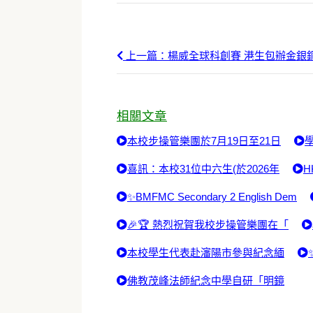
上一篇：楊威全球科創賽 港生包辦金銀
相關文章
本校步操管樂團於7月19日至21日
喜訊：本校31位中六生(於2026年
H
✨BMFMC Secondary 2 English Dem
🎉🏆 熱烈祝賀我校步操管樂團在「
本校學生代表赴瀋陽市參與紀念緬
佛教茂峰法師紀念中學自研「明鏡