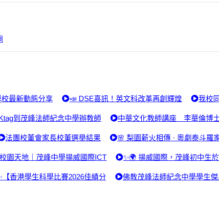
銅
學校最新動態分享
📣 DSE喜訊！英文科改革再創輝煌
我校同
Ktag到茂峰法師紀念中學辦教師
中華文化教師講座 李華倫博
法團校董會家長校董選舉結果
🌸 梨園薪火相傳 · 粵劇泰斗羅
校園天地｜茂峰中學揚威國際ICT
✨🌍 揚威國際，茂峰初中生
✨【香港學生科學比賽2026佳績分
佛教茂峰法師紀念中學學生傑