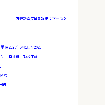
茂峰跆拳道學會報捷 ：下一篇
學 由2025年6月1日至2026
士到
插班生/轉校申請
家
於國際
出表