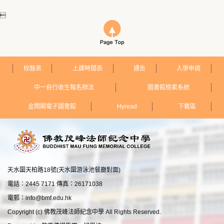

校曆表
上課時間表
通告
入學申請
中一自行收生報名辦法
圖書館檢索系統
金閱閣電子圖書館
Hyread
下載區
天水圍天柏路18號(天水圍游泳池餐廳對面)
電話：2445 7171 傳真：26171038
電郵：
info@bmf.edu.hk
Copyright (c) 佛教茂峰法師紀念中學 All Rights Reserved.