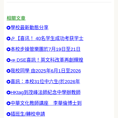
相關文章
學校最新動態分享
🎉【喜讯！ 40名学生成功考获学士
本校步操管樂團於7月19日至21日
📣 DSE喜訊！英文科改革再創輝煌
我校同學 由2025年6月1日至2026
喜訊：本校31位中六生(於2026年
HKtag到茂峰法師紀念中學辦教師
中華文化教師講座 李華倫博士到
插班生/轉校申請