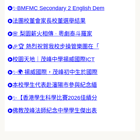
✨BMFMC Secondary 2 English Dem
法團校董會家長校董選舉結果
🌸 梨園薪火相傳 · 粵劇泰斗羅家
🎉🏆 熱烈祝賀我校步操管樂團在「
校園天地｜茂峰中學揚威國際ICT
✨🌍 揚威國際，茂峰初中生於國際
本校學生代表赴瀋陽市參與紀念緬
✨【香港學生科學比賽2026佳績分
佛教茂峰法師紀念中學學生傑出表