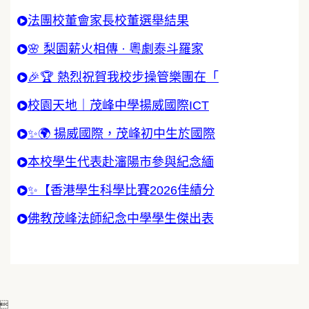
法團校董會家長校董選舉結果
🌸 梨園薪火相傳 · 粵劇泰斗羅家
🎉🏆 熱烈祝賀我校步操管樂團在「
校園天地｜茂峰中學揚威國際ICT
✨🌍 揚威國際，茂峰初中生於國際
本校學生代表赴瀋陽市參與紀念緬
✨【香港學生科學比賽2026佳績分
佛教茂峰法師紀念中學學生傑出表
