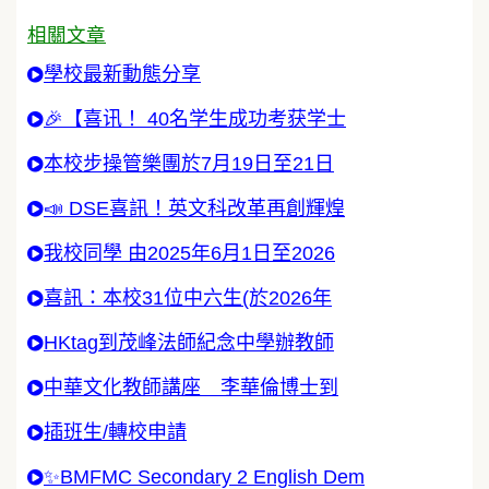
相關文章
學校最新動態分享
🎉【喜讯！ 40名学生成功考获学士
本校步操管樂團於7月19日至21日
📣 DSE喜訊！英文科改革再創輝煌
我校同學 由2025年6月1日至2026
喜訊：本校31位中六生(於2026年
HKtag到茂峰法師紀念中學辦教師
中華文化教師講座 李華倫博士到
插班生/轉校申請
✨BMFMC Secondary 2 English Dem