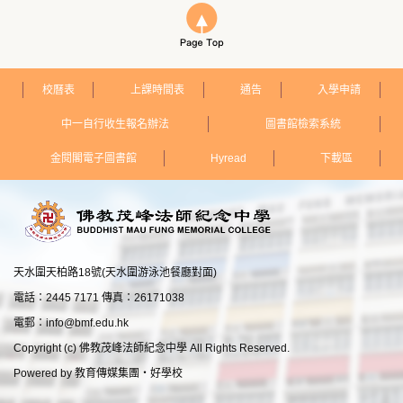
校曆表
上課時間表
通告
入學申請
中一自行收生報名辦法
圖書館檢索系統
金閱閣電子圖書館
Hyread
下載區
天水圍天柏路18號(天水圍游泳池餐廳對面)
電話：2445 7171 傳真：26171038
電郵：
info@bmf.edu.hk
Copyright (c) 佛教茂峰法師紀念中學 All Rights Reserved.
Powered by
教育傳媒集團
‧
好學校