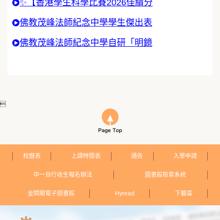
✨【香港學生科學比賽2026佳績分
佛教茂峰法師紀念中學學生傑出表
佛教茂峰法師紀念中學自研「明鏡

校曆表
上課時間表
通告
入學申請
中一自行收生報名辦法
圖書館檢索系統
金閱閣電子圖書館
Hyread
下載區