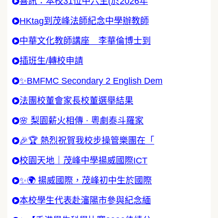
喜訊：本校31位中六生(於2026年
HKtag到茂峰法師紀念中學辦教師
中華文化教師講座 李華倫博士到
插班生/轉校申請
✨BMFMC Secondary 2 English Dem
法團校董會家長校董選舉結果
🌸 梨園薪火相傳 · 粵劇泰斗羅家
🎉🏆 熱烈祝賀我校步操管樂團在「
校園天地｜茂峰中學揚威國際ICT
✨🌍 揚威國際，茂峰初中生於國際
本校學生代表赴瀋陽市參與紀念緬