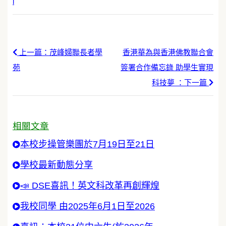
l
上一篇：茂峰婦聯長者學
香港華為與香港佛教聯合會
苑
簽署合作備忘錄 助學生實現
科技夢 ：下一篇
相關文章
本校步操管樂團於7月19日至21日
學校最新動態分享
📣 DSE喜訊！英文科改革再創輝煌
我校同學 由2025年6月1日至2026