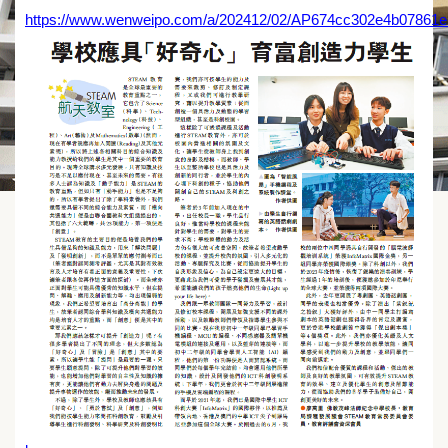
https://www.wenweipo.com/a/202412/02/AP674cc302e4b07861eb