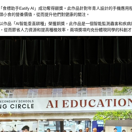
助手Eatify AI」成功奪得銀獎。此作品針對年青人設計的手機應用程式，結合Ap
型街頭小食的營養價值，從而提升他們對健康的關注。
以作品「AI智能垂直耕種」榮獲銅獎，此作品是一個智能監測蟲害和疾病的垂
，從而節省人力資源和提高種植效率，兩項獎項均充份體現同學的科創才