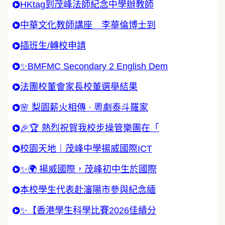
HKtag到茂峰法師紀念中學辦教師
中華文化教師講座 李華倫博士到
插班生/轉校申請
✨BMFMC Secondary 2 English Dem
法團校董會家長校董選舉結果
🌸 梨園薪火相傳 · 粵劇泰斗羅家
🎉🏆 熱烈祝賀我校步操管樂團在「
校園天地｜茂峰中學揚威國際ICT
✨🌍 揚威國際，茂峰初中生於國際
本校學生代表赴瀋陽市參與紀念緬
✨【香港學生科學比賽2026佳績分