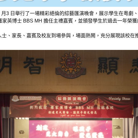
 月3 日舉行了一場精彩絕倫的綜藝匯演晚會，展示學生在粵劇
家英博士 BBS MH 擔任主禮嘉賓，並頒發學生於過去一年榮
區人士、家長、嘉賓及校友到場參與，場面熱鬧，充分展現該校在