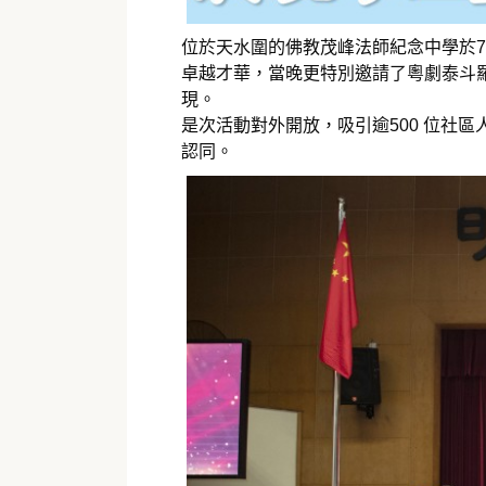
位於天水圍的佛教茂峰法師紀念中學於7
卓越才華，當晚更特別邀請了粵劇泰斗羅
現。
是次活動對外開放，吸引逾500 位社
認同。