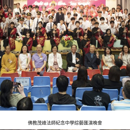
佛教茂峰法師紀念中學綜藝匯演晚會