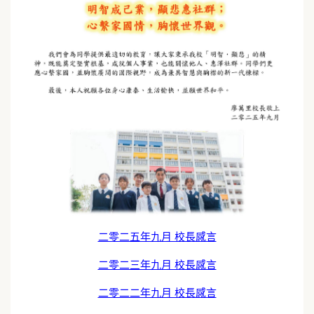
二零二五年九月 校長感言
二零二三年九月 校長感言
二零二二年九月 校長感言