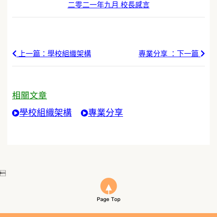
二零二一年九月 校長感言
上一篇：學校組織架構
專業分享 ：下一篇
相關文章
學校組織架構
專業分享
