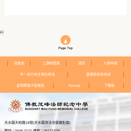

校曆表
上課時間表
通告
入學申請
中一自行收生報名辦法
圖書館檢索系統
金閱閣電子圖書館
Hyread
下載區
天水圍天柏路18號(天水圍游泳池餐廳對面)