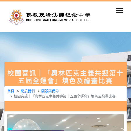
Togg
校園喜訊｜「奧林匹克主義共迎第十
五屆全運會」填色及繪畫比賽
首頁
關於我們
願景與使命
校園喜訊｜「奧林匹克主義共迎第十五屆全運會」填色及繪畫比賽