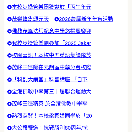
本校步操管樂團獲邀於「丙午年元
茂樂峰雋頌元天
2026農曆新年年宵活動
佛教茂峰法師紀念中學悠揚粵樂迎
我校步操管樂團參加「2025 Jakar
校園喜訊！本校中五英語集誦隊於
茂峰田徑隊在元朗區中學分會校際
「科創大講堂」科普講座 「自下
全港佛教中學第三十屆聯合運動大
茂峰田徑精英 於全港佛教中學聯
熱烈恭賀！本校梁家嫸同學於「20
大公報報道：抗戰勝利80周年/抗