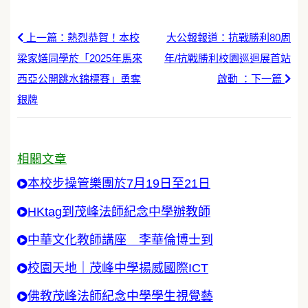
上一篇：熱烈恭賀！本校
大公報報道：抗戰勝利80周
梁家嫸同學於「2025年馬來
年/抗戰勝利校園巡迴展首站
西亞公開跳水錦標賽」勇奪
啟動 ：下一篇
銀牌
相關文章
本校步操管樂團於7月19日至21日
HKtag到茂峰法師紀念中學辦教師
中華文化教師講座 李華倫博士到
校園天地｜茂峰中學揚威國際ICT
佛教茂峰法師紀念中學學生視覺藝