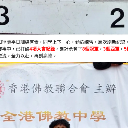
田徑隊平日訓練有素，同學上下一心，勤於練習，屢次刷新紀錄
賽事中，已打破
4項大會紀錄
，累計勇奪了
8個冠軍
，
3個亞軍
，
交流，全力以赴，再創高峰。