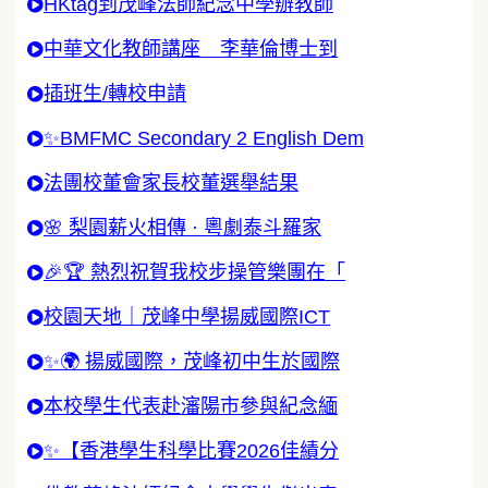
HKtag到茂峰法師紀念中學辦教師
中華文化教師講座 李華倫博士到
插班生/轉校申請
✨BMFMC Secondary 2 English Dem
法團校董會家長校董選舉結果
🌸 梨園薪火相傳 · 粵劇泰斗羅家
🎉🏆 熱烈祝賀我校步操管樂團在「
校園天地｜茂峰中學揚威國際ICT
✨🌍 揚威國際，茂峰初中生於國際
本校學生代表赴瀋陽市參與紀念緬
✨【香港學生科學比賽2026佳績分