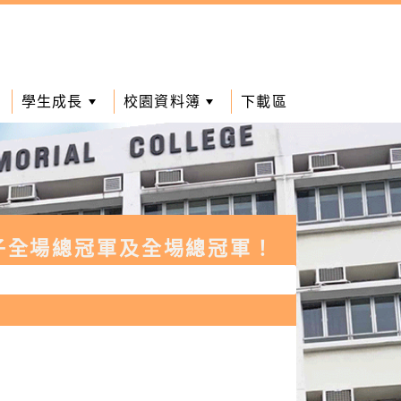
學生成長
校園資料簿
下載區
子全場總冠軍及全埸總冠軍！