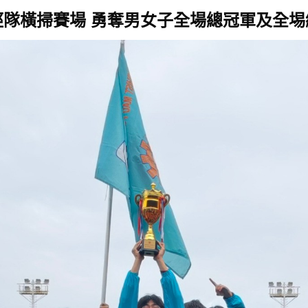
徑隊橫掃賽場 勇奪男女子全場總冠軍及全埸