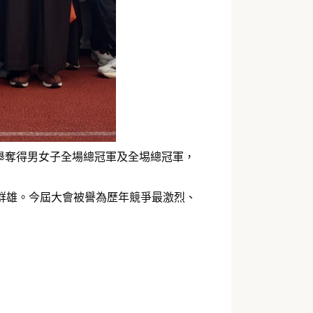
舉奪得男女子全場總冠軍及全埸總冠軍，
群雄。今屆大會被譽為歷年競爭最激烈、