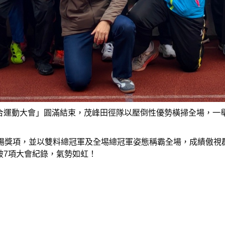
合運動大會」圓滿結束，茂峰田徑隊以壓倒性優勢橫掃全場，一
全場獎項，並以雙料總冠軍及全埸總冠軍姿態稱霸全場，成績傲視
破7項大會紀錄，氣勢如虹！