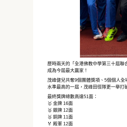
歷時兩天的「全港佛教中學第三十屆聯
成為今屆最大贏家！
茂峰健兒共奪9個團體獎項、5個個人
水準最高的一屆，茂峰田徑隊更一舉打
最終獎牌總數高達51面：
🥇 金牌 16面
🥈 銀牌 12面
🥉 銅牌 11面
🏅 殿軍 12面