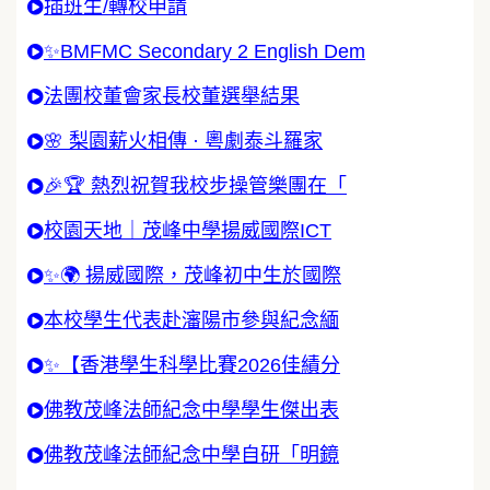
插班生/轉校申請
✨BMFMC Secondary 2 English Dem
法團校董會家長校董選舉結果
🌸 梨園薪火相傳 · 粵劇泰斗羅家
🎉🏆 熱烈祝賀我校步操管樂團在「
校園天地｜茂峰中學揚威國際ICT
✨🌍 揚威國際，茂峰初中生於國際
本校學生代表赴瀋陽市參與紀念緬
✨【香港學生科學比賽2026佳績分
佛教茂峰法師紀念中學學生傑出表
佛教茂峰法師紀念中學自研「明鏡