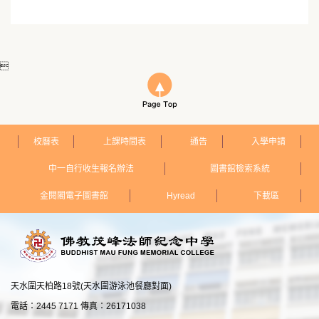

校曆表
上課時間表
通告
入學申請
中一自行收生報名辦法
圖書館檢索系統
金閱閣電子圖書館
Hyread
下載區
天水圍天柏路18號(天水圍游泳池餐廳對面)
電話：2445 7171 傳真：26171038