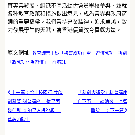
育專業發展，組織不同活動供會員學校參與，並就
各種教育政策和措施提出意見，成為業界與政府溝
通的重要橋樑。我們秉持專業精神，追求卓越，致
力發展學生的天賦，為香港優質教育貢獻力量。
原文網址:
教育臻善｜從「初嘗成功」至「習慣成功」再到
「將成功化為習慣」 | 香港01
上一篇：院士校園行-共啟
「科創大講堂」科普講座
創科夢-科普講座 「從平面
「自下而上」談納米 – 唐智
幾何與 -1 的平方根說起」–
勇院士 ：下一篇
莫毅明院士