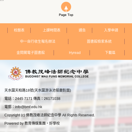
校曆表
上課時間表
通告
入學申請
中一自行收生報名辦法
圖書館檢索系統
金閱閣電子圖書館
Hyread
下載區
天水圍天柏路18號(天水圍游泳池餐廳對面)
電話：2445 7171 傳真：26171038
電郵：
info@bmf.edu.hk
Copyright (c) 佛教茂峰法師紀念中學 All Rights Reserved.
Powered by
教育傳媒集團
‧
好學校