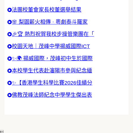
法團校董會家長校董選舉結果
🌸 梨園薪火相傳 · 粵劇泰斗羅家
🎉🏆 熱烈祝賀我校步操管樂團在「
校園天地｜茂峰中學揚威國際ICT
✨🌍 揚威國際，茂峰初中生於國際
本校學生代表赴瀋陽市參與紀念緬
✨【香港學生科學比賽2026佳績分
佛教茂峰法師紀念中學學生傑出表
