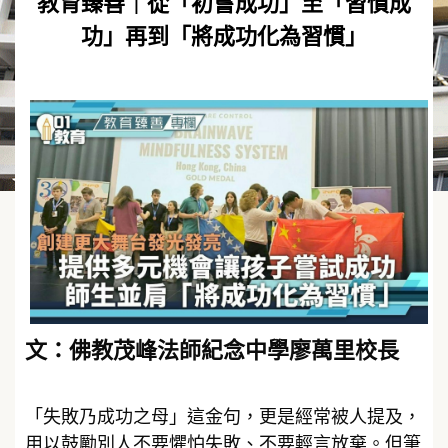
教育臻善｜從「初嘗成功」至「習慣成
功」再到「將成功化為習慣」
文：佛教茂峰法師紀念中學廖萬里校長
「失敗乃成功之母」這金句，更是經常被人提及，
用以鼓勵別人不要懼怕失敗、不要輕言放棄。但筆