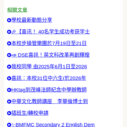
相關文章
學校最新動態分享
🎉【喜讯！ 40名学生成功考获学士
本校步操管樂團於7月19日至21日
📣 DSE喜訊！英文科改革再創輝煌
我校同學 由2025年6月1日至2026
喜訊：本校31位中六生(於2026年
HKtag到茂峰法師紀念中學辦教師
中華文化教師講座 李華倫博士到
插班生/轉校申請
✨BMFMC Secondary 2 English Dem