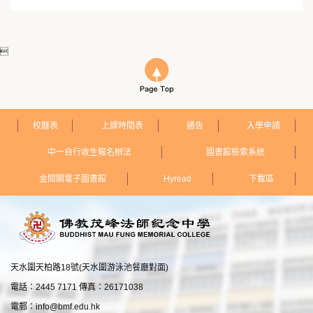

校曆表
上課時間表
通告
入學申請
中一自行收生報名辦法
圖書館檢索系統
金閱閣電子圖書館
Hyread
下載區
天水圍天柏路18號(天水圍游泳池餐廳對面)
電話：2445 7171 傳真：26171038
電郵：
info@bmf.edu.hk