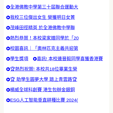
全港佛教中學第三十屆聯合運動大
我校三位傑出女生 榮獲明日女菁
茂峰田徑精英 於全港佛教中學聯
熱烈恭賀！本校梁家嫸同學於「20
校園喜訊｜「奧林匹克主義共迎第
學生獎項
喜訊! 本校連晉毅同學喜獲香港賽
🏆熱烈祝賀! 本校共18位畢業生榮
🏆 助學生圓夢大學 踏上青雲路🏆
楊威全球科創賽 港生包辦金銀銅
ESG人工智能垂直耕種比賽 2024(