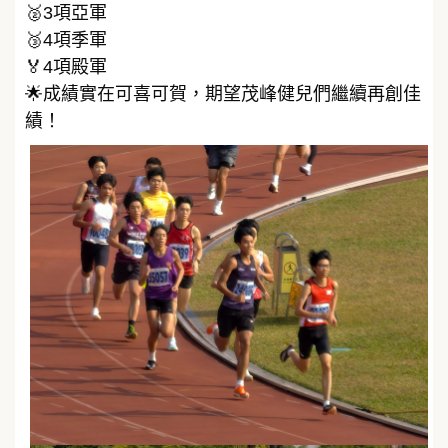
🥈3項亞軍
🥉4項季軍
🏅4項殿軍
🌟成績實在可喜可賀，期望茂峰健兒們繼續再創佳
績！