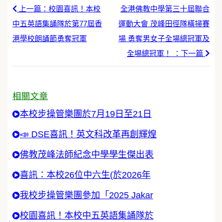
上一篇：校園喜訊！本校
全港佛教中學第三十屆聯合
中五英語集誦隊於第77屆香
運動大會 茂峰田徑隊橫掃賽
港學校朗誦節勇奪冠軍
場 勇奪男女子全場總冠軍及
全埸總冠軍！ ：下一篇
相關文章
本校步操管樂團於7月19日至21日
📣 DSE喜訊！英文科改革再創輝煌
佛教茂峰法師紀念中學學生傑出表
喜訊：本校26位中六生(於2026年
我校步操管樂團參加「2025 Jakar
校園喜訊！本校中五英語集誦隊於