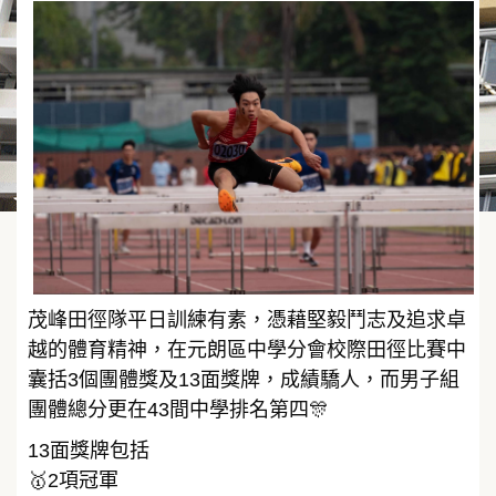
茂峰田徑隊平日訓練有素，憑藉堅毅鬥志及追求卓
越的體育精神，在元朗區中學分會校際田徑比賽中
囊括3個團體獎及13面獎牌，成績驕人，而男子組
團體總分更在43間中學排名第四🎊
13面獎牌包括
🥇2項冠軍