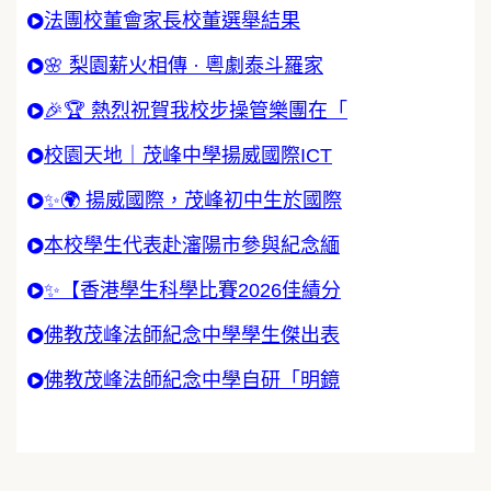
法團校董會家長校董選舉結果
🌸 梨園薪火相傳 · 粵劇泰斗羅家
🎉🏆 熱烈祝賀我校步操管樂團在「
校園天地｜茂峰中學揚威國際ICT
✨🌍 揚威國際，茂峰初中生於國際
本校學生代表赴瀋陽市參與紀念緬
✨【香港學生科學比賽2026佳績分
佛教茂峰法師紀念中學學生傑出表
佛教茂峰法師紀念中學自研「明鏡