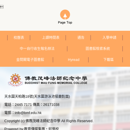

校曆表
上課時間表
通告
入學申請
中一自行收生報名辦法
圖書館檢索系統
金閱閣電子圖書館
Hyread
下載區
天水圍天柏路18號(天水圍游泳池餐廳對面)
電話：2445 7171 傳真：26171038
電郵：
info@bmf.edu.hk
Copyright (c) 佛教茂峰法師紀念中學 All Rights Reserved.
Powered by
教育傳媒集團
‧
好學校