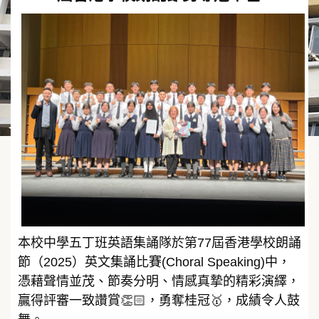
本校中學五丁班英語集誦隊於第77屆香港學校朗誦
節（2025）英文集誦比賽(Choral Speaking)中，
憑藉聲情並茂、節奏分明、情感真摯的精彩演繹，
贏得評審一致讚賞👏🏻，勇奪桂冠🥇，成績令人鼓