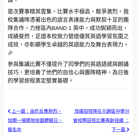
舞。
是次賽事精英雲集，比賽水平極高，競爭激烈。我
校集誦隊憑著出色的語言表達能力與默契十足的團
隊合作，力挫區內BAND 1 英中，成功脫穎而出，
成績斐然，足證本校致力營造優質英語學習氛圍之
成效，亦彰顯學生卓越的英語能力及舞台表現力。
🎉
參與集誦比賽不僅提升了同學們的英語語感與朗誦
技巧，更培養了他們的自信心與團隊精神，為日後
的學習旅程奠定堅實基礎。
上一篇：由於反應熱烈，
茂峰田徑隊在元朗區中學分
加開一場開放校園體驗日，
會校際田徑比賽再創佳績 ：
報名中
下一篇