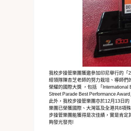
我校步操管樂團獲邀參加印尼舉行的「2025 Ja
經領隊陳杏芝老師的努力栽培、導師們的
榮耀的國際大獎 ，包括 「International Band (
Street Parade Best Performance Awa
此外，我校步操管樂團亦於12月13日的
樂團已榮獲國際、大灣區及全港共8項殊榮 
步操管樂團能獲得是次佳績，實是肯定
夠發光發亮!