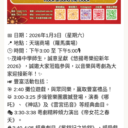
📅 日期：2026年1月3日（星期六）
📍 地點：天瑞商場（羅馬廣場）
🕒 時間：下午3:00 至 下午5:00🎙️
✨茂峰中學師生，誠意呈獻《悠揚粵樂迎新年
2026》，誠邀大家蒞臨參與，以音樂與粵劇為大
家迎接新年！✨
🎺 豐富活動包括：
🎯 2:40 攤位遊戲，與眾同樂，贏取豐富禮品！
🥁 3:00-3:25 步操管樂團震撼登場，演奏《哪
吒》、《神話》及《雲宮迅音》等經典曲目。
🎭 3:30-3:38 粵劇精粹傾力演出《帝女花之春
夭》。
🍿3:40-4:05 經典劇目《紫釵記之拾釵》，感受戲