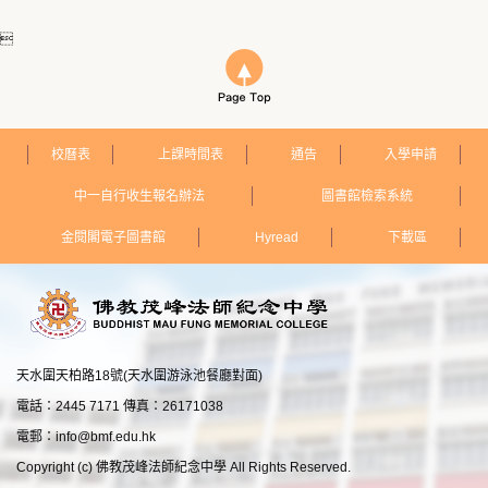

校曆表
上課時間表
通告
入學申請
中一自行收生報名辦法
圖書館檢索系統
金閱閣電子圖書館
Hyread
下載區
天水圍天柏路18號(天水圍游泳池餐廳對面)
電話：2445 7171 傳真：26171038
電郵：
info@bmf.edu.hk
Copyright (c) 佛教茂峰法師紀念中學 All Rights Reserved.