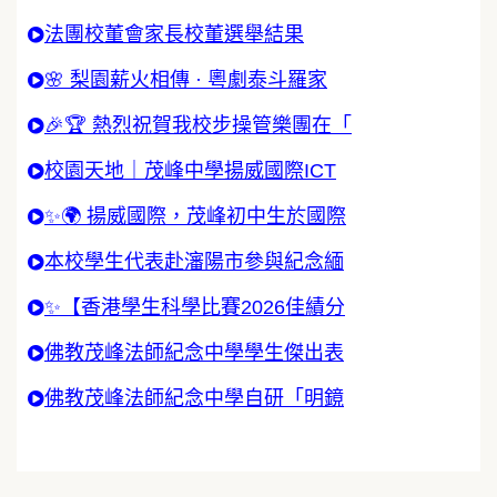
法團校董會家長校董選舉結果
🌸 梨園薪火相傳 · 粵劇泰斗羅家
🎉🏆 熱烈祝賀我校步操管樂團在「
校園天地｜茂峰中學揚威國際ICT
✨🌍 揚威國際，茂峰初中生於國際
本校學生代表赴瀋陽市參與紀念緬
✨【香港學生科學比賽2026佳績分
佛教茂峰法師紀念中學學生傑出表
佛教茂峰法師紀念中學自研「明鏡