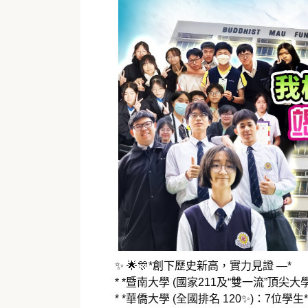
✨ 🌟🎊*創下歷史新高，實力見證 —*
* *暨南大學 (國家211及“雙一流”頂
* *華僑大學 (全國排名 120✨)：7位學生*