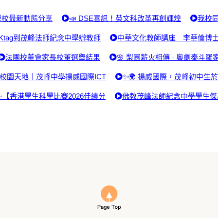
學校最新動態分享
📣 DSE喜訊！英文科改革再創輝煌
我校同
Ktag到茂峰法師紀念中學辦教師
中華文化教師講座 李華倫博
法團校董會家長校董選舉結果
🌸 梨園薪火相傳 · 粵劇泰斗羅
校園天地｜茂峰中學揚威國際ICT
✨🌍 揚威國際，茂峰初中生
✨【香港學生科學比賽2026佳績分
佛教茂峰法師紀念中學學生傑