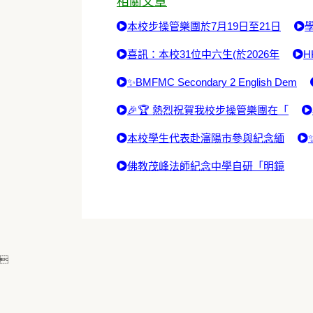
相關文章
本校步操管樂團於7月19日至21日
喜訊：本校31位中六生(於2026年
H
✨BMFMC Secondary 2 English Dem
🎉🏆 熱烈祝賀我校步操管樂團在「
本校學生代表赴瀋陽市參與紀念緬
佛教茂峰法師紀念中學自研「明鏡
