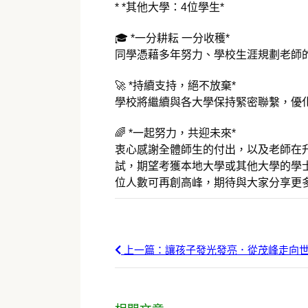
* *其他大學：4位學生*
🎓 *一分耕耘 一分收穫*
同學憑藉多年努力、學校生涯規劃老師
🚀 *持續支持，絕不放棄*
學校將繼續與各大學保持緊密聯繫，優化
🌈 *一起努力，共迎未來*
衷心感謝全體師生的付出，以及老師在
試，期望考獲本地大學或其他大學的學
位人數可再創高峰，期待與大家分享更
上一篇：讓孩子發光發亮．從茂峰走向