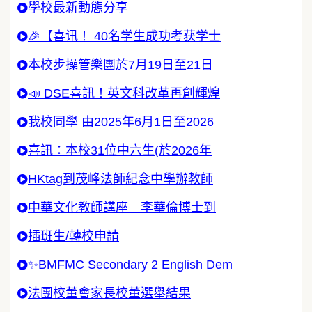
學校最新動態分享
🎉【喜讯！ 40名学生成功考获学士
本校步操管樂團於7月19日至21日
📣 DSE喜訊！英文科改革再創輝煌
我校同學 由2025年6月1日至2026
喜訊：本校31位中六生(於2026年
HKtag到茂峰法師紀念中學辦教師
中華文化教師講座 李華倫博士到
插班生/轉校申請
✨BMFMC Secondary 2 English Dem
法團校董會家長校董選舉結果