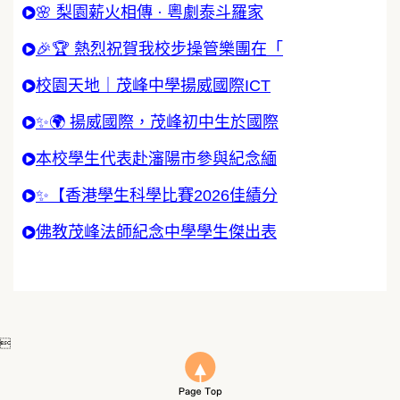
🌸 梨園薪火相傳 · 粵劇泰斗羅家
🎉🏆 熱烈祝賀我校步操管樂團在「
校園天地｜茂峰中學揚威國際ICT
✨🌍 揚威國際，茂峰初中生於國際
本校學生代表赴瀋陽市參與紀念緬
✨【香港學生科學比賽2026佳績分
佛教茂峰法師紀念中學學生傑出表
