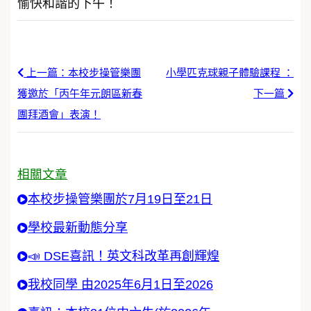
愉快和諧的下午！
上一篇：本校步操管樂團
小學匹克球親子體驗課程 ：
獲邀於「丙午年元朗區新春
下一篇
團拜酒會」表演！
相關文章
本校步操管樂團於7月19日至21日
學校最新動態分享
📣 DSE喜訊！英文科改革再創輝煌
我校同學 由2025年6月1日至2026