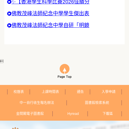
✨【香港學生科學比賽2026佳績分
佛教茂峰法師紀念中學學生傑出表
佛教茂峰法師紀念中學自研「明鏡

校曆表
上課時間表
通告
入學申請
中一自行收生報名辦法
圖書館檢索系統
金閱閣電子圖書館
Hyread
下載區