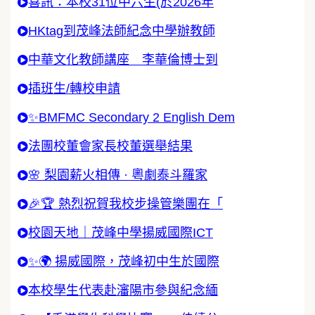
喜訊：本校31位中六生(於2026年
HKtag到茂峰法師紀念中學辦教師
中華文化教師講座 李華倫博士到
插班生/轉校申請
✨BMFMC Secondary 2 English Dem
法團校董會家長校董選舉結果
🌸 梨園薪火相傳 · 粵劇泰斗羅家
🎉🏆 熱烈祝賀我校步操管樂團在「
校園天地｜茂峰中學揚威國際ICT
✨🌍 揚威國際，茂峰初中生於國際
本校學生代表赴瀋陽市參與紀念緬