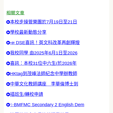
相關文章
本校步操管樂團於7月19日至21日
學校最新動態分享
📣 DSE喜訊！英文科改革再創輝煌
我校同學 由2025年6月1日至2026
喜訊：本校31位中六生(於2026年
HKtag到茂峰法師紀念中學辦教師
中華文化教師講座 李華倫博士到
插班生/轉校申請
✨BMFMC Secondary 2 English Dem