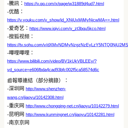
-騰訊：
https://v.qq.com/x/page/w31889d4ud7.html
-优酷：
https://v.youku.com/v_show/id_XNjUxMjMyNjcwMA==.html
-爱奇艺：
https://www.iqiyi.com/v_zt3bqu5kco.html
-搜狐视频：
https://tv.sohu.com/v/dXMvNDMyNzgzNzEyLzY5NTQ0NjU2MS
-嗶哩嗶哩：
https://www.bilibili.com/video/BV1kUkVBLEEy/?
vd_source=e606fbda4cad93bfc002f5ca58574d6c
📰報導連結（部分摘錄）：
-深圳网
http://www.shenzhen-
wang.cn/jiaoyu/10142308.html
-重庆网
http://www.chongqing-net.cn/jiaoyu/10142279.html
-昆明网
http://www.kunmingnet.cn/jiaoyu/10142281.html
-南京京网