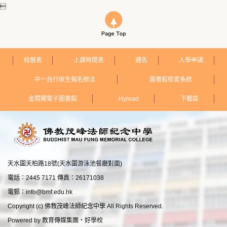

校曆表
上課時間表
通告
入學申請
中一自行收生報名辦法
圖書館檢索系統
金閱閣電子圖書館
Hyread
下載區
天水圍天柏路18號(天水圍游泳池餐廳對面)
電話：2445 7171 傳真：26171038
電郵：
info@bmf.edu.hk
Copyright (c) 佛教茂峰法師紀念中學 All Rights Reserved.
Powered by
教育傳媒集團
‧
好學校