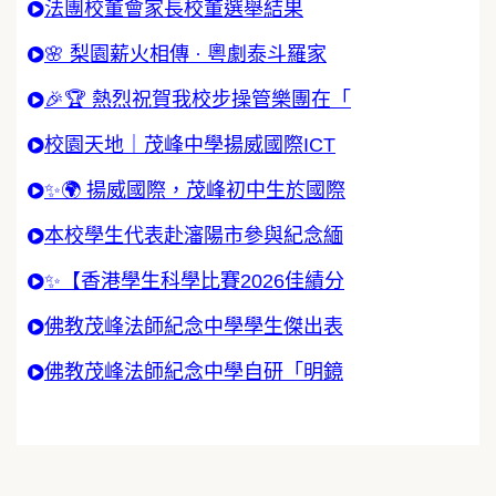
法團校董會家長校董選舉結果
🌸 梨園薪火相傳 · 粵劇泰斗羅家
🎉🏆 熱烈祝賀我校步操管樂團在「
校園天地｜茂峰中學揚威國際ICT
✨🌍 揚威國際，茂峰初中生於國際
本校學生代表赴瀋陽市參與紀念緬
✨【香港學生科學比賽2026佳績分
佛教茂峰法師紀念中學學生傑出表
佛教茂峰法師紀念中學自研「明鏡