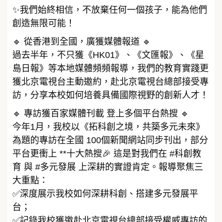
✨我們始終相信，不放棄任何一個孩子，能為他們
創造無限可能！
🔹 從香港到全國，廣獲媒體報道 🔹
過去半年，不只獲《HK01》、《文匯報》、《星
島日報》等本地媒體頻頻報導，我們的教育實踐更
獲北京電視台主動邀約，赴北京電視台總部接受專
訪，分享本校如何培養具備國際視野的創新人才！
🔹 專訪獲百家媒體刊載 登上多個平台熱搜 🔹
今年1月，我校以《拓科創之境，共築多元未來》
為題的專訪在全國 100個新聞網站同步刊出，部分
平台更衝上 **十大熱搜🎉 這是對我們在 #科創教
育 與 #多元發展 上深耕的實證肯定。報導聚焦三
大重點：
✅深度展示我校如何深耕科創、搭建多元發展平
台；
✅記錄我校獲邀赴北京電視台總部接受權威專訪的