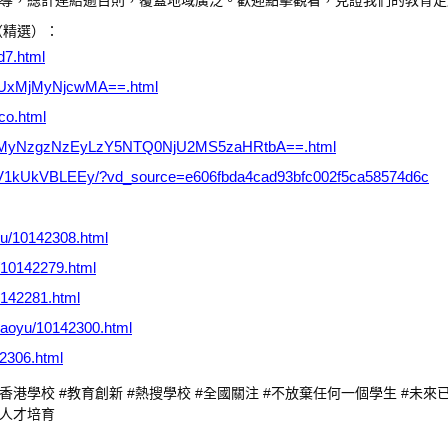
導，總計連結逾百則，覆蓋地域廣泛。歡迎點擊觀看，見證我們的教育足
（精選）：
d7.html
NjUxMjMyNjcwMA==.html
co.html
vNDMyNzgzNzEyLzY5NTQ0NjU2MS5zaHRtbA==.html
eo/BV1kUkVBLEEy/?vd_source=e606fbda4cad93bfc002f5ca58574d6c
yu/10142308.html
u/10142279.html
0142281.html
iaoyu/10142300.html
42306.html
#香港學校 #教育創新 #熱搜學校 #全國關注 #不放棄任何一個學生 #未來
#人才培育