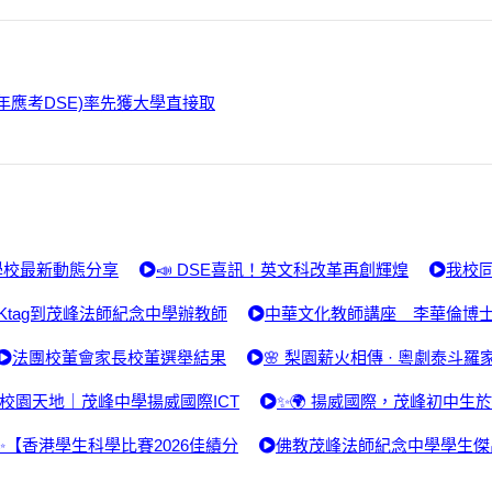
6年應考DSE)率先獲大學直接取
學校最新動態分享
📣 DSE喜訊！英文科改革再創輝煌
我校同
Ktag到茂峰法師紀念中學辦教師
中華文化教師講座 李華倫博
法團校董會家長校董選舉結果
🌸 梨園薪火相傳 · 粵劇泰斗羅
校園天地｜茂峰中學揚威國際ICT
✨🌍 揚威國際，茂峰初中生
✨【香港學生科學比賽2026佳績分
佛教茂峰法師紀念中學學生傑