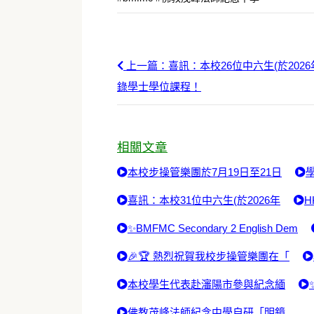
上一篇：喜訊：本校26位中六生(於202
錄學士學位課程！
相關文章
本校步操管樂團於7月19日至21日
喜訊：本校31位中六生(於2026年
H
✨BMFMC Secondary 2 English Dem
🎉🏆 熱烈祝賀我校步操管樂團在「
本校學生代表赴瀋陽市參與紀念緬
佛教茂峰法師紀念中學自研「明鏡