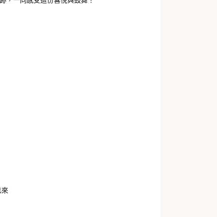
跡，一同感受這份喜悅與鼓舞！
已來