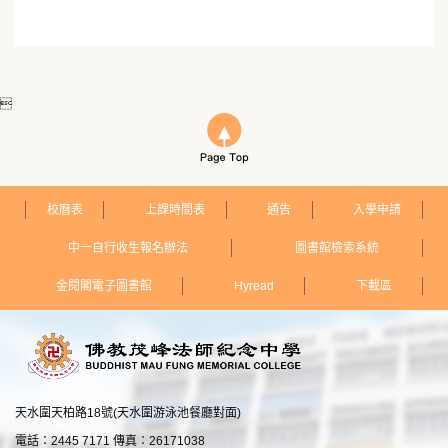

校曆表
上課時間表
通告
入學申請
中一自行收生報名辦法
圖書館檢索系統
金閱閣電子圖書館
Hyread
下載區
天水圍天柏路18號(天水圍游泳池餐廳對面)
電話：2445 7171 傳真：26171038