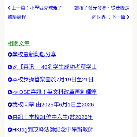
上一篇：小學匹克球親子
讓孩子發光發亮．從茂峰走
體驗課程
向世界 ：下一篇
相關文章
學校最新動態分享
🎉【喜讯！ 40名学生成功考获学士
本校步操管樂團於7月19日至21日
📣 DSE喜訊！英文科改革再創輝煌
我校同學 由2025年6月1日至2026
喜訊：本校31位中六生(於2026年
HKtag到茂峰法師紀念中學辦教師