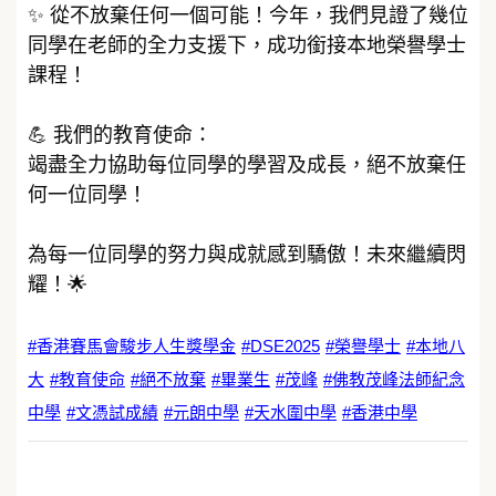
✨ 從不放棄任何一個可能！今年，我們見證了幾位
同學在老師的全力支援下，成功銜接本地榮譽學士
課程！
💪 我們的教育使命：
竭盡全力協助每位同學的學習及成長，絕不放棄任
何一位同學！
為每一位同學的努力與成就感到驕傲！未來繼續閃
耀！🌟
#香港賽馬會駿步人生獎學金
#DSE2025
#榮譽學士
#本地八
大
#教育使命
#絕不放棄
#畢業生
#茂峰
#佛教茂峰法師紀念
中學
#文憑試成績
#元朗中學
#天水圍中學
#香港中學