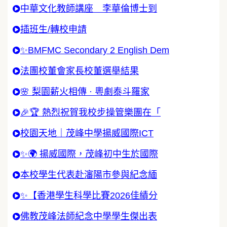
中華文化教師講座 李華倫博士到
插班生/轉校申請
✨BMFMC Secondary 2 English Dem
法團校董會家長校董選舉結果
🌸 梨園薪火相傳 · 粵劇泰斗羅家
🎉🏆 熱烈祝賀我校步操管樂團在「
校園天地｜茂峰中學揚威國際ICT
✨🌍 揚威國際，茂峰初中生於國際
本校學生代表赴瀋陽市參與紀念緬
✨【香港學生科學比賽2026佳績分
佛教茂峰法師紀念中學學生傑出表