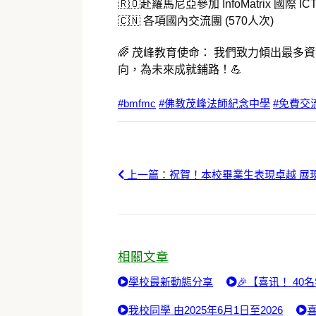
🇷🇴赴羅馬尼亞參加 InfoMatrix 國際
🇨🇳 各項國內交流團 (570人次)
🌈 茂峰教育使命： 我們致力傾出最
向，為未來成就鋪路！💪
#bmfmc
#佛教茂峰法師紀念中學
#免費交
上一篇：祝賀！本校畢業生表現卓越 展
相關文章
學校最新動態分享
🎉【喜讯！ 4
我校同學 由2025年6月1日至2026
喜