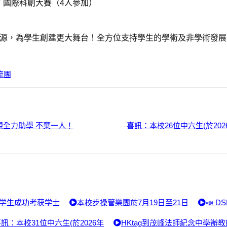
 ICT 國際科創大賽（4人參加）
多資源，為學生創建更大舞台！全方位支持學生的學術及非學術發
流團
現全力助學 不棄一人！
喜訊：本校26位中六生(於20
0名学生成功考获学士
本校步操管樂團於7月19日至21日
📣 
訊：本校31位中六生(於2026年
HKtag到茂峰法師紀念中學辦教