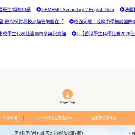
插班生/轉校申請
✨BMFMC Secondary 2 English Dem
法團
🏆 熱烈祝賀我校步操管樂團在「
校園天地｜茂峰中學揚威國際I
本校學生代表赴瀋陽市參與紀念緬
✨【香港學生科學比賽2026
入學申請
中一自行收生報名辦法
圖書館檢索系統
天水圍天柏路18號(天水圍游泳池餐廳對面)
Co