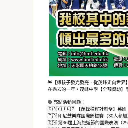
🌟【讓孩子發光發亮．從茂峰走向世界】
在過去的一年，茂峰中學【全額資助】
🎯 亮點活動回顧：
🇬🇧🇦🇺🇳🇿 【茂峰種籽計劃
🇮🇩 印尼鼓樂隊國際錦標賽（30人參加
🇨🇳 第36屆上海旅遊節的國際表演（2