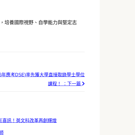
展，培養國際視野、自學能力與堅定志
26年應考DSE)率先獲大學直接取錄學士學位
課程！ ：下一篇
DSE喜訊！英文科改革再創輝煌
師