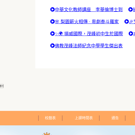
中華文化教師講座 李華倫博士到
🌸 梨園薪火相傳 · 粵劇泰斗羅家

✨🌍 揚威國際，茂峰初中生於國際
佛教茂峰法師紀念中學學生傑出表

校曆表
上課時間表
通告