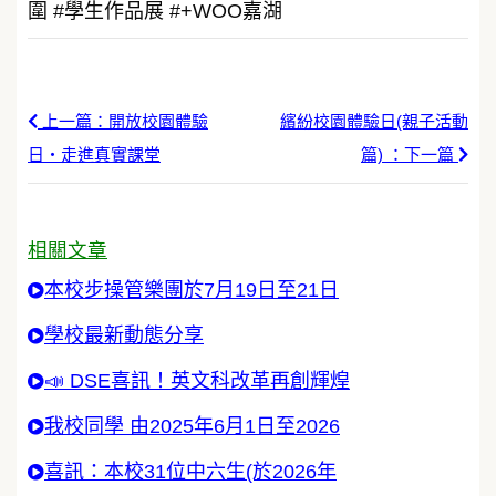
圍 #學生作品展 #+WOO嘉湖
上一篇：開放校園體驗
繽紛校園體驗日(親子活動
日・走進真實課堂
篇) ：下一篇
相關文章
本校步操管樂團於7月19日至21日
學校最新動態分享
📣 DSE喜訊！英文科改革再創輝煌
我校同學 由2025年6月1日至2026
喜訊：本校31位中六生(於2026年