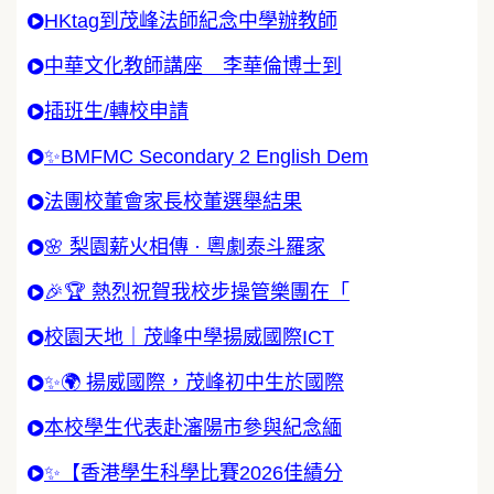
HKtag到茂峰法師紀念中學辦教師
中華文化教師講座 李華倫博士到
插班生/轉校申請
✨BMFMC Secondary 2 English Dem
法團校董會家長校董選舉結果
🌸 梨園薪火相傳 · 粵劇泰斗羅家
🎉🏆 熱烈祝賀我校步操管樂團在「
校園天地｜茂峰中學揚威國際ICT
✨🌍 揚威國際，茂峰初中生於國際
本校學生代表赴瀋陽市參與紀念緬
✨【香港學生科學比賽2026佳績分