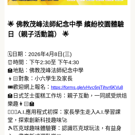
🌟 佛教茂峰法師紀念中學 繽紛校園體驗
日（親子活動篇） 🌟
🗓日期︰2026年4月8日(三)
⏰時間︰下午2:30至 下午4:30
🏫地點︰佛教茂峰法師紀念中學
👦🏻對象：小六學生及家長
🎟歡迎網上報名：
https://forms.gle/vHvc6njTjhvr6KVu8
🏫日式芝士蛋糕工作坊：親子互動，一同感受烘焙
樂趣👩🏻‍🏫
🚶🏻‍♂️A.I.應用程式初探：家長學生走入A.I.學習課
堂，探索創新科技趣味🚀
🎾匹克球趣味體驗賽：認識匹克球玩法，有益身