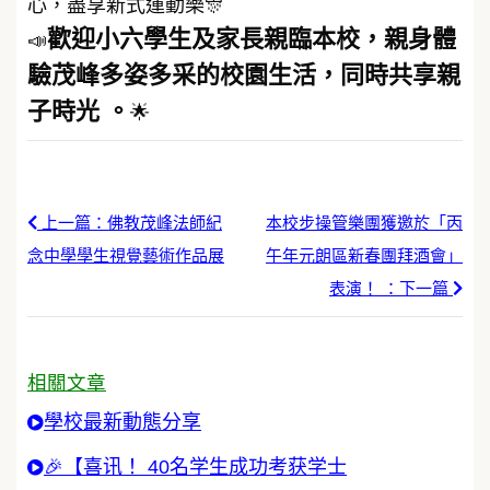
心，盡享新式運動樂🎊
歡迎小六學生及家長親臨本校，親身體
📣
驗茂峰多姿多采的校園生活，同時共享親
子時光 。
🌟
上一篇：佛教茂峰法師紀
本校步操管樂團獲邀於「丙
念中學學生視覺藝術作品展
午年元朗區新春團拜酒會」
表演！ ：下一篇
相關文章
學校最新動態分享
🎉【喜讯！ 40名学生成功考获学士