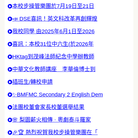
本校步操管樂團於7月19日至21日
📣 DSE喜訊！英文科改革再創輝煌
我校同學 由2025年6月1日至2026
喜訊：本校31位中六生(於2026年
HKtag到茂峰法師紀念中學辦教師
中華文化教師講座 李華倫博士到
插班生/轉校申請
✨BMFMC Secondary 2 English Dem
法團校董會家長校董選舉結果
🌸 梨園薪火相傳 · 粵劇泰斗羅家
🎉🏆 熱烈祝賀我校步操管樂團在「