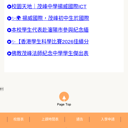
校園天地｜茂峰中學揚威國際ICT
✨🌍 揚威國際，茂峰初中生於國際
本校學生代表赴瀋陽市參與紀念緬
✨【香港學生科學比賽2026佳績分
佛教茂峰法師紀念中學學生傑出表

校曆表
上課時間表
通告
入學申請