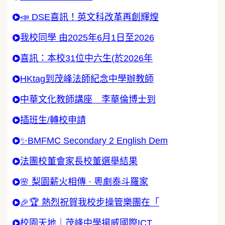
📣 DSE喜訊！英文科改革再創輝煌
我校同學 由2025年6月1日至2026
喜訊：本校31位中六生(於2026年
HKtag到茂峰法師紀念中學辦教師
中華文化教師講座 李華倫博士到
插班生/轉校申請
✨BMFMC Secondary 2 English Dem
法團校董會家長校董選舉結果
🌸 梨園薪火相傳 · 粵劇泰斗羅家
🎉🏆 熱烈祝賀我校步操管樂團在「
校園天地｜茂峰中學揚威國際ICT