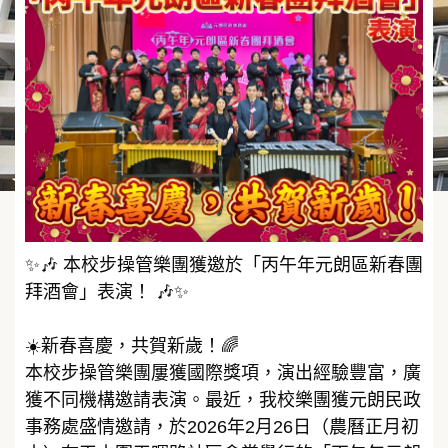
✨🎶 本校步操管樂團獲邀於「丙午年元朗區新春團
拜酒會」表演！ 🎶✨
☀️新春喜慶，共賀新歲！🌈
本校步操管樂團屢獲國際獎項，演出經驗豐富，廣
獲不同機構邀請表演。最近，我校樂團獲元朗民政
事務處盛情邀請，於2026年2月26日（農曆正月初