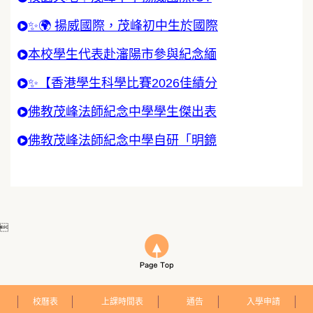
✨🌍 揚威國際，茂峰初中生於國際
本校學生代表赴瀋陽市參與紀念緬
✨【香港學生科學比賽2026佳績分
佛教茂峰法師紀念中學學生傑出表
佛教茂峰法師紀念中學自研「明鏡

校曆表
上課時間表
通告
入學申請