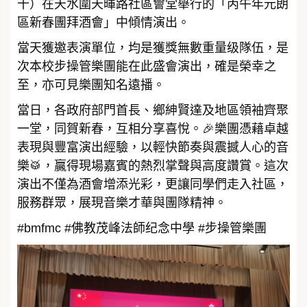
十）在天水圍天暉路社區會堂舉行的「丙午年元朗
區新春團拜酒會」中傾情演出。
當天獲邀表演單位，均是獲獎無數重量级隊伍，是
次本校步操管樂團能在此盛會演出，確是榮幸之
至，亦可見樂團知名遠播。
當日，各政府部門首長、鄉紳賢達及地區領袖齊聚
一堂，同賀新春，互相分享喜悅。🎉樂團憑藉卓越
表現與豐富演出經驗，以輕快節奏與震撼人心的音
樂🥁，贏得現場嘉賓的熱烈掌聲與高度讚賞。這次
演出不僅為酒會增添光彩，更讓同學們走入社區，
服務群眾，展現音樂才華與團隊精神。
#bmfmc #佛教茂峰法師纪念中學 #步操管樂團