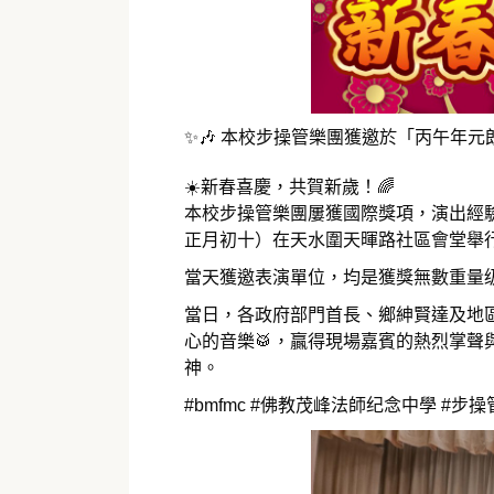
✨🎶 本校步操管樂團獲邀於「丙午年元
☀️新春喜慶，共賀新歲！🌈
本校步操管樂團屢獲國際獎項，演出經驗
正月初十）在天水圍天暉路社區會堂舉
當天獲邀表演單位，均是獲獎無數重量
當日，各政府部門首長、鄉紳賢達及地
心的音樂🥁，贏得現場嘉賓的熱烈掌
神。
#bmfmc #佛教茂峰法師纪念中學 #步