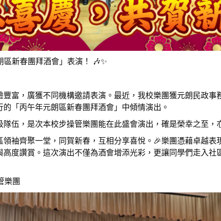
朗區新春團拜酒會」表演！ 🎶✨
豐富，廣獲不同機構邀請表演。最近，我校樂團獲元朗民政事務處
行的「丙午年元朗區新春團拜酒會」中傾情演出。
级隊伍，是次本校步操管樂團能在此盛會演出，確是榮幸之至，
區領袖齊聚一堂，同賀新春，互相分享喜悅。🎉樂團憑藉卓越表
聲與高度讚賞。這次演出不僅為酒會增添光彩，更讓同學們走入社
操管樂團