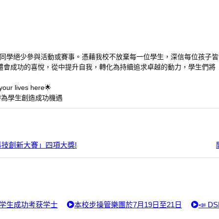
同學絕少參與活動或賽事。憑藉我校不放棄每一位學生，深信每位孩子皆
體會成功的喜悅，從中提升自我，轉化為持續追求卓越的動力，學生們將 
lives here🌟
 #為學生創造成功機遇
技創新大賽」四項大獎!
0名学生成功考获学士
本校步操管樂團於7月19日至21日
📣 