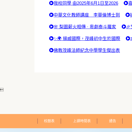
我校同學 由2025年6月1日至2026
喜
中華文化教師講座 李華倫博士到
🌸 梨園薪火相傳 · 粵劇泰斗羅家

✨🌍 揚威國際，茂峰初中生於國際
佛教茂峰法師紀念中學學生傑出表

校曆表
上課時間表
通告