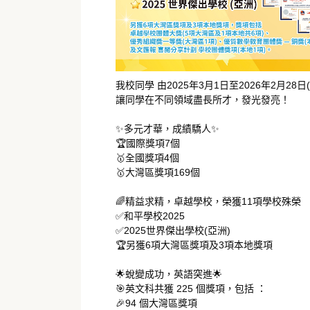
我校同學 由2025年3月1日至2026年2月2
讓同學在不同領域盡長所才，發光發亮！
✨多元才華，成績驕人✨
🏆國際獎項7個
🥇全國獎項4個
🥇大灣區獎項169個
🌈精益求精，卓越學校，榮獲11項學校殊榮
✅和平學校2025
✅2025世界傑出學校(亞洲)
🏆另獲6項大灣區獎項及3項本地獎項
🌟蛻變成功，英語突進🌟
🎯英文科共獲 225 個獎項，包括 ：
🎉94 個大灣區獎項