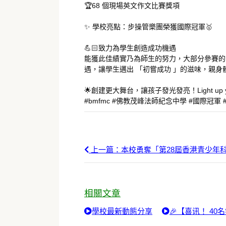
🏆68 個現場英文作文比賽獎項
✨ 學校亮點：步操管樂團榮獲國際冠軍🥇
💪🏻致力為學生創造成功機遇
能獲此佳績實乃為師生的努力，大部分參賽的
遇，讓學生邁出 「初嘗成功 」的滋味，親身
🌟創建更大舞台，讓孩子發光發亮！Light up your 
#bmfmc #佛教茂峰法師紀念中學 #國際冠軍
上一篇：本校勇奪「第28屆香港青少年科
相關文章
學校最新動態分享
🎉【喜讯！ 4