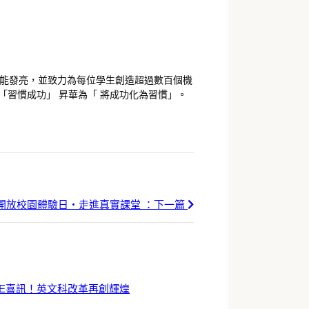
能發亮，並致力為每位學生創造超過數百個機
「習慣成功」 昇華為「 將成功化為習慣」。
開放校園體驗日・走進真實課堂 ：下一篇
DSE喜訊！英文科改革再創輝煌