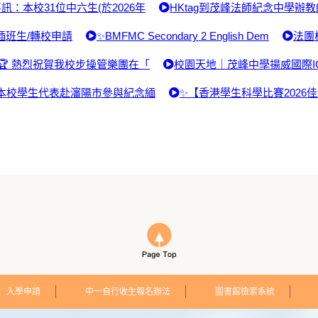
訊：本校31位中六生(於2026年
HKtag到茂峰法師紀念中學辦教
插班生/轉校申請
✨BMFMC Secondary 2 English Dem
法團
🏆 熱烈祝賀我校步操管樂團在「
校園天地｜茂峰中學揚威國際I
本校學生代表赴瀋陽市參與紀念緬
✨【香港學生科學比賽2026
入學申請
中一自行收生報名辦法
圖書館檢索系統