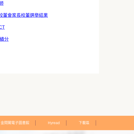
師
校董會家長校董選舉結果
CT
佳績分
金閱閣電子圖書館
Hyread
下載區