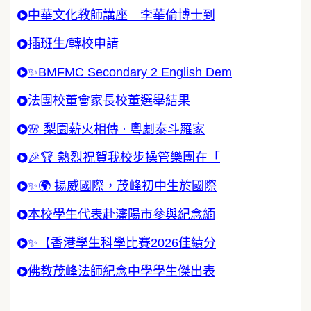
中華文化教師講座 李華倫博士到
插班生/轉校申請
✨BMFMC Secondary 2 English Dem
法團校董會家長校董選舉結果
🌸 梨園薪火相傳 · 粵劇泰斗羅家
🎉🏆 熱烈祝賀我校步操管樂團在「
✨🌍 揚威國際，茂峰初中生於國際
本校學生代表赴瀋陽市參與紀念緬
✨【香港學生科學比賽2026佳績分
佛教茂峰法師紀念中學學生傑出表