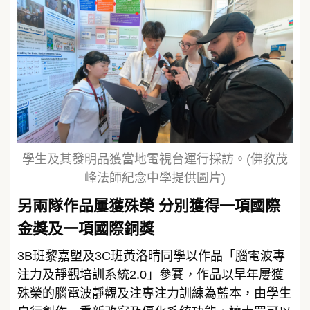
學生及其發明品獲當地電視台運行採訪。(佛教茂
峰法師紀念中學提供圖片)
另兩隊作品屢獲殊榮 分別獲得一項國際
金獎及一項國際銅獎
3B班黎嘉塱及3C班黃洛晴同學以作品「腦電波專
注力及靜觀培訓系統2.0」參賽，作品以早年屢獲
殊榮的腦電波靜觀及注專注力訓練為藍本，由學生