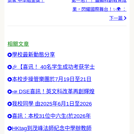
勇奪 中學組金獎！
第一名」！ 盡顯科創教育成
果，閃耀國際舞台！✨🌍 ：
下一篇
相關文章
學校最新動態分享
🎉【喜讯！ 40名学生成功考获学士
本校步操管樂團於7月19日至21日
📣 DSE喜訊！英文科改革再創輝煌
我校同學 由2025年6月1日至2026
喜訊：本校31位中六生(於2026年
HKtag到茂峰法師紀念中學辦教師