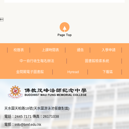

校曆表
上課時間表
通告
入學申請
中一自行收生報名辦法
圖書館檢索系統
金閱閣電子圖書館
Hyread
下載區
天水圍天柏路18號(天水圍游泳池餐廳對面)
電話：2445 7171 傳真：26171038
電郵：
info@bmf.edu.hk