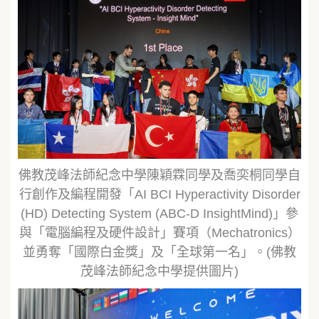
佛教茂峰法師紀念中學陳穎霖同學及喬奕桐同學自
行創作及編程開發「AI BCI Hyperactivity Disorder
(HD) Detecting System (ABC-D InsightMind)」參
與「電腦編程及硬件設計」賽項（Mechatronics）
並勇奪「國際白金獎」及「全球第一名」。(佛教
茂峰法師紀念中學提供圖片)