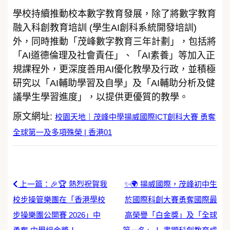
學校持續推動校本數字教育發展，除了將數字教育
融入科創教育培訓 (學生AI創科系統開發培訓)
外，同時推動「茂峰數字教育三年計劃」，包括將
「AI道德倫理及社會責任」、「AI素養」等加入正
規課程外，更深度善用AI優化教學及行政，並積極
研究以「AI輔助學習及自學」及「AI輔助分析及健
議學生學習進度」，以提供更優質的教學。
原文網址:
校園天地｜茂峰中學揚威國際ICT創科大賽 勇奪
全球第一及多項殊榮 | 香港01
上一篇：🎉🏆 熱烈祝賀我
✨🌍 揚威國際，茂峰初中生
校步操管樂團在「香港學校
於國際科創大賽勇奪國際最
步操樂團公開賽 2026」中
高榮譽「白金獎」及「全球