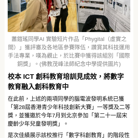
蕭鎧瑤同學AI 實驗短片作品「Phygital（虛實之
間）」獲評審及各地區參賽隊伍，讚賞其科技運用
手法專業，嘆為觀止，於比賽中獲得該組別「國際
銅獎」。(佛教茂峰法師紀念中學提供圖片)
校本 ICT 創科教育培訓見成效，將數字
教育融入創科教育中
在此前，上述的兩項同學的腦電波發明系統已獲
「第28屆香港青少年科技創新大賽」一等獎及二等
獎，並獲邀於今年7月到北京參加「第二十一屆宋
慶齡少年兒童發明獎」。
是次佳績展示該校推行「數字科創教育」的階段性