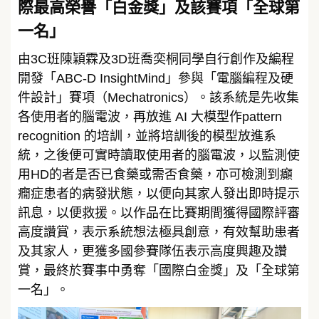
際最高榮譽「白金獎」及該賽項「全球第
一名」
由3C班陳穎霖及3D班喬奕桐同學自行創作及編程
開發「ABC-D InsightMind」參與「電腦編程及硬
件設計」賽項（Mechatronics）。該系統是先收集
各使用者的腦電波，再放進 AI 大模型作pattern
recognition 的培訓，並將培訓後的模型放進系
統，之後便可實時讀取使用者的腦電波，以監測使
用HD的者是否已食藥或需否食藥，亦可檢測到癲
癇症患者的病發狀態，以便向其家人發出即時提示
訊息，以便救援。以作品在比賽期間獲得國際評審
高度讚賞，表示系統想法極具創意，有效幫助患者
及其家人，更獲多國參賽隊伍表示高度興趣及讚
賞，最終於賽事中勇奪「國際白金獎」及「全球第
一名」。