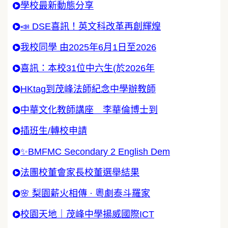
學校最新動態分享
📣 DSE喜訊！英文科改革再創輝煌
我校同學 由2025年6月1日至2026
喜訊：本校31位中六生(於2026年
HKtag到茂峰法師紀念中學辦教師
中華文化教師講座 李華倫博士到
插班生/轉校申請
✨BMFMC Secondary 2 English Dem
法團校董會家長校董選舉結果
🌸 梨園薪火相傳 · 粵劇泰斗羅家
校園天地｜茂峰中學揚威國際ICT