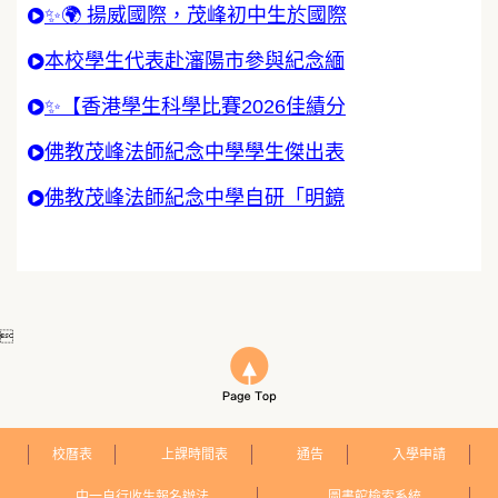
✨🌍 揚威國際，茂峰初中生於國際
本校學生代表赴瀋陽市參與紀念緬
✨【香港學生科學比賽2026佳績分
佛教茂峰法師紀念中學學生傑出表
佛教茂峰法師紀念中學自研「明鏡

校曆表
上課時間表
通告
入學申請
中一自行收生報名辦法
圖書館檢索系統