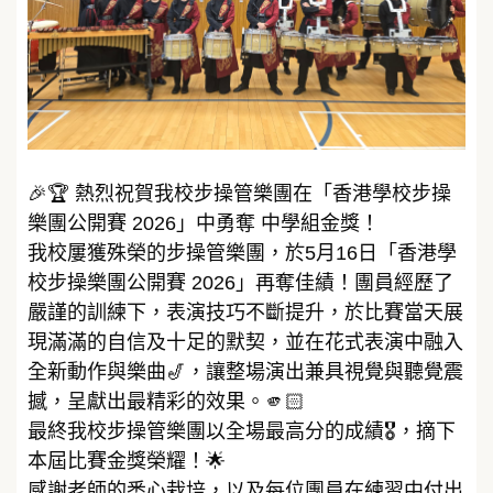
🎉🏆 熱烈祝賀我校步操管樂團在「香港學校步操
樂團公開賽 2026」中勇奪 中學組金獎！
我校屢獲殊榮的步操管樂團，於5月16日「香港學
校步操樂團公開賽 2026」再奪佳績！團員經歷了
嚴謹的訓練下，表演技巧不斷提升，於比賽當天展
現滿滿的自信及十足的默契，並在花式表演中融入
全新動作與樂曲🎷，讓整場演出兼具視覺與聽覺震
撼，呈獻出最精彩的效果。🫵🏻
最終我校步操管樂團以全場最高分的成績🎖️，摘下
本屆比賽金獎榮耀！🌟
感謝老師的悉心栽培，以及每位團員在練習中付出