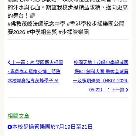
的汗水與心血。期望我校步操精益求精，邁向更高
的舞台！🌈
#佛教茂峰法師紀念中學 #香港學校步操樂團公開
賽2026 #中學組金獎 #步操管樂團
上一篇：🌸 梨園薪火相傳
校園天地｜茂峰中學揚威國
· 粵劇泰斗羅家英博士蒞臨
際ICT創科大賽 勇奪全球第
本校親身指導茂峰學子 🌸
一及多項殊榮（HK01 2026-
05-22） ：下一篇
相關文章
本校步操管樂團於7月19日至21日