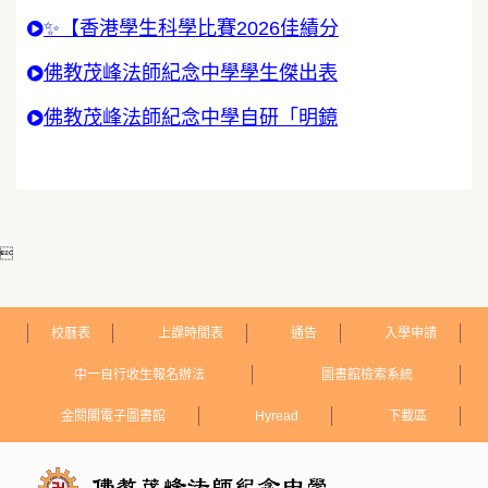
✨【香港學生科學比賽2026佳績分
佛教茂峰法師紀念中學學生傑出表
佛教茂峰法師紀念中學自研「明鏡

校曆表
上課時間表
通告
入學申請
中一自行收生報名辦法
圖書館檢索系統
金閱閣電子圖書館
Hyread
下載區