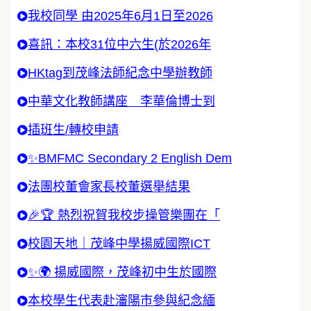
我校同學 由2025年6月1日至2026
喜訊：本校31位中六生(於2026年
HKtag到茂峰法師紀念中學辦教師
中華文化教師講座 李華倫博士到
插班生/轉校申請
✨BMFMC Secondary 2 English Dem
法團校董會家長校董選舉結果
🎉🏆 熱烈祝賀我校步操管樂團在「
校園天地｜茂峰中學揚威國際ICT
✨🌍 揚威國際，茂峰初中生於國際
本校學生代表赴瀋陽市參與紀念緬