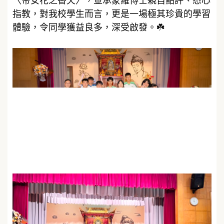
〈帝女花之香夭〉，並承蒙羅博士親自點評、悉心
指教，對我校學生而言，更是一場極其珍貴的學習
體驗，令同學獲益良多，深受啟發。☘️