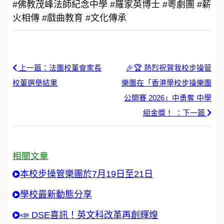
#佛教茂峰法師紀念中學 #羅家英博士 #粵劇團 #薪
火相傳 #戲曲教育 #文化傳承
上一篇：法團校董會家長
🎉🏆 熱烈祝賀我校步操管
校董選舉結果
樂團在「香港學校步操樂團
公開賽 2026」中勇奪 中學
組金獎！ ：下一篇
相關文章
本校步操管樂團於7月19日至21日
學校最新動態分享
📣 DSE喜訊！英文科改革再創輝煌