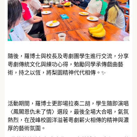
隨後，羅博士與校長及粵劇團學生進行交流，分享
粵劇傳統文化與練功心得，勉勵同學承傳戲曲藝
術，持之以恆，將梨園精神代代相傳。✨
活動期間，羅博士更即場拉奏二胡，學生隨即演唱
〈鳳閣恩仇未了情〉選段，最後全場大合唱，氣氛
熱烈，在茂峰校園洋溢著粵劇薪火相傳的精神與濃
厚的藝術氛圍。