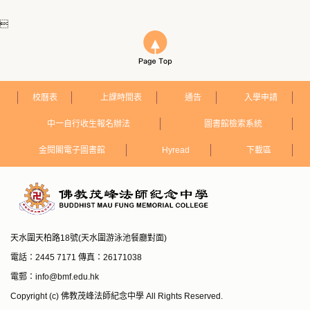

校曆表
上課時間表
通告
入學申請
中一自行收生報名辦法
圖書館檢索系統
金閱閣電子圖書館
Hyread
下載區
天水圍天柏路18號(天水圍游泳池餐廳對面)
電話：2445 7171 傳真：26171038
電郵：
info@bmf.edu.hk
Copyright (c) 佛教茂峰法師紀念中學 All Rights Reserved.