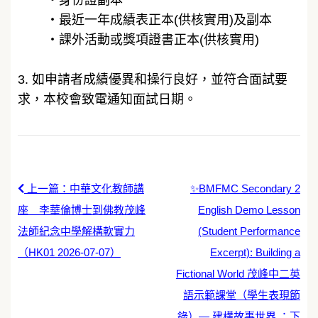
身份證副本
・​
最近一年成績表正本(供核實用)及副本
・​
課外活動或獎項證書正本(供核實用)
3. 如申請者成績優異和操行良好，並符合面試要
求，本校會致電通知面試日期。
上一篇：中華文化教師講
✨BMFMC Secondary 2
座 李華倫博士到佛教茂峰
English Demo Lesson
法師紀念中學解構軟實力
(Student Performance
（HK01 2026-07-07）
Excerpt): Building a
Fictional World 茂峰中二英
語示範課堂（學生表現節
錄）— 建構故事世界 ：下