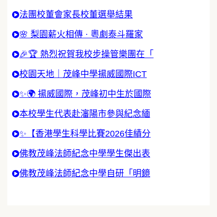
法團校董會家長校董選舉結果
🌸 梨園薪火相傳 · 粵劇泰斗羅家
🎉🏆 熱烈祝賀我校步操管樂團在「
校園天地｜茂峰中學揚威國際ICT
✨🌍 揚威國際，茂峰初中生於國際
本校學生代表赴瀋陽市參與紀念緬
✨【香港學生科學比賽2026佳績分
佛教茂峰法師紀念中學學生傑出表
佛教茂峰法師紀念中學自研「明鏡