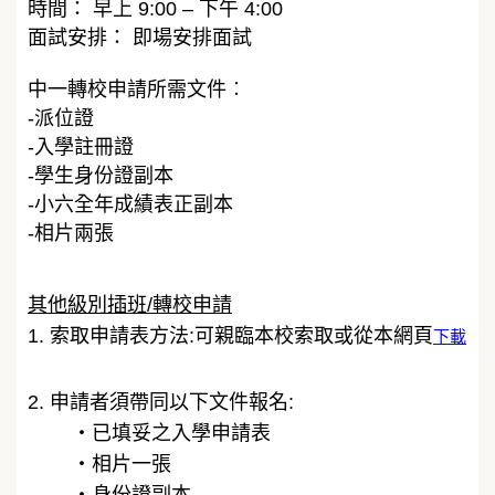
時間： 早上 9:00 – 下午 4:00
面試安排： 即場安排面試
中一轉校申請所需文件︰
-派位證
-入學註冊證
-學生身份證副本
-小六全年成績表正副本
-相片兩張
其他級別插班/轉校申請
1. 索取申請表方法:可親臨本校索取或從本網頁
下載
2. 申請者須帶同以下文件報名:
・​
已填妥之入學申請表
・​
相片一張
・​