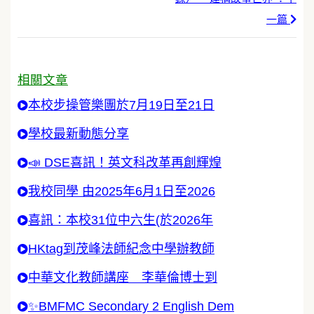
一篇
相關文章
本校步操管樂團於7月19日至21日
學校最新動態分享
📣 DSE喜訊！英文科改革再創輝煌
我校同學 由2025年6月1日至2026
喜訊：本校31位中六生(於2026年
HKtag到茂峰法師紀念中學辦教師
中華文化教師講座 李華倫博士到
✨BMFMC Secondary 2 English Dem