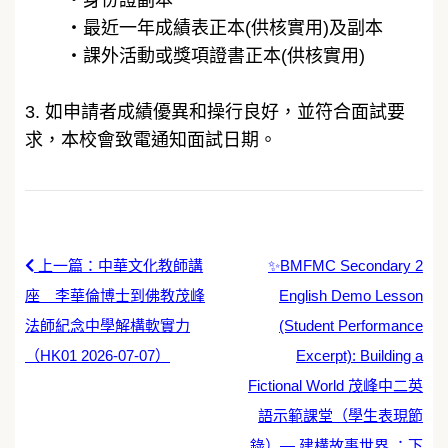
身份證副本
・​
最近一年成績表正本(供核實用)及副本
・​
課外活動或獎項證書正本(供核實用)
3. 如申請者成績優異和操行良好，並符合面試要
求，本校會致電通知面試日期。
上一篇：中華文化教師講
✨BMFMC Secondary 2
座 李華倫博士到佛教茂峰
English Demo Lesson
法師紀念中學解構軟實力
(Student Performance
（HK01 2026-07-07）
Excerpt): Building a
Fictional World 茂峰中二英
語示範課堂（學生表現節
錄）— 建構故事世界 ：下