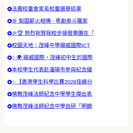
法團校董會家長校董選舉結果
🌸 梨園薪火相傳 · 粵劇泰斗羅家
🎉🏆 熱烈祝賀我校步操管樂團在「
校園天地｜茂峰中學揚威國際ICT
✨🌍 揚威國際，茂峰初中生於國際
本校學生代表赴瀋陽市參與紀念緬
✨【香港學生科學比賽2026佳績分
佛教茂峰法師紀念中學學生傑出表
佛教茂峰法師紀念中學自研「明鏡