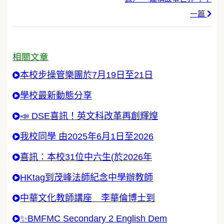
一篇
相關文章
本校步操管樂團於7月19日至21日
學校最新動態分享
📣 DSE喜訊！英文科改革再創輝煌
我校同學 由2025年6月1日至2026
喜訊：本校31位中六生(於2026年
HKtag到茂峰法師紀念中學辦教師
中華文化教師講座 李華倫博士到
✨BMFMC Secondary 2 English Dem