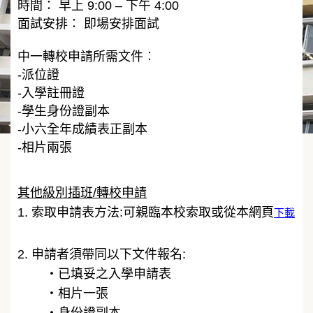
時間： 早上 9:00 – 下午 4:00
面試安排： 即場安排面試
中一轉校申請所需文件︰
-派位證
-入學註冊證
-學生身份證副本
-小六全年成績表正副本
-相片兩張
其他級別插班/轉校申請
1. 索取申請表方法:可親臨本校索取或從本網頁
下載
2. 申請者須帶同以下文件報名:
・​
已填妥之入學申請表
・​
相片一張
・​