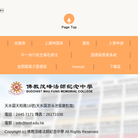

校曆表
上課時間表
通告
入學申請
中一自行收生報名辦法
圖書館檢索系統
金閱閣電子圖書館
Hyread
下載區
天水圍天柏路18號(天水圍游泳池餐廳對面)
電話：2445 7171 傳真：26171038
電郵：
info@bmf.edu.hk
Copyright (c) 佛教茂峰法師紀念中學 All Rights Reserved.