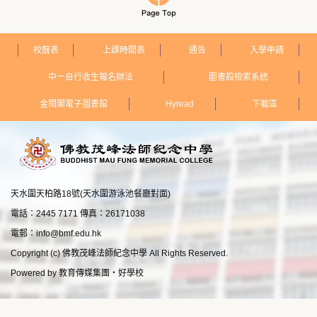
校曆表
上課時間表
通告
入學申請
中一自行收生報名辦法
圖書館檢索系統
金閱閣電子圖書館
Hyread
下載區
天水圍天柏路18號(天水圍游泳池餐廳對面)
電話：2445 7171 傳真：26171038
電郵：
info@bmf.edu.hk
Copyright (c) 佛教茂峰法師紀念中學 All Rights Reserved.
Powered by
教育傳媒集團
‧
好學校